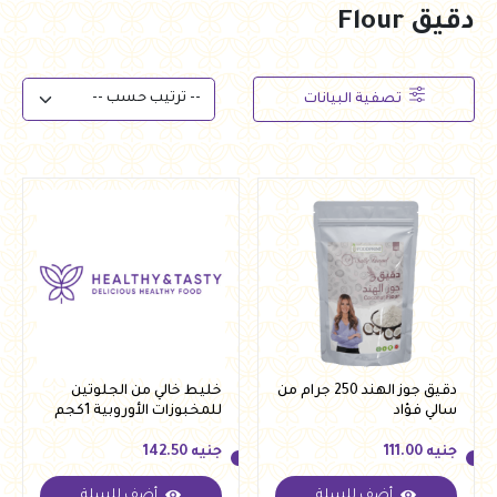
دقيق Flour
تصفية البيانات
دقيق جوز الهند 250 جرام من
خليط خالي من الجلوتين
سالي فؤاد
للمخبوزات الأوروبية 1كجم
من كريستال
جنيه
111.00
جنيه
142.50
أضف للسلة
أضف للسلة