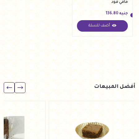
مافي فود
جنيه
136.80
أضف للسلة
جنيه
136.80
أفضل المبيعات