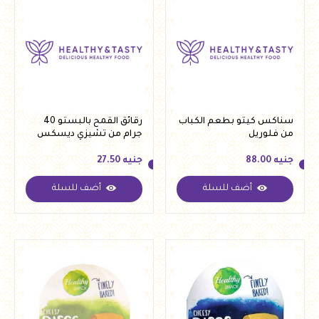
سناكس كيتو بطعم الكباب
رقائق القمح بالبستو 40
من فلوريل
جرام من تشيزي ديسكس
جنيه
88.00
جنيه
27.50
أضف للسلة
أضف للسلة
جنيه
88.00
جنيه
27.50