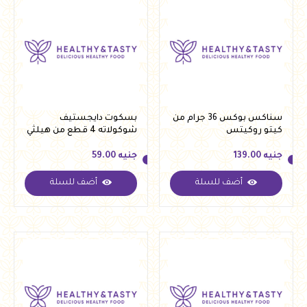
سناكس بوكس 36 جرام من
بسكوت دايجستيف
كيتو روكيتس
شوكولاته 4 قطع من هيلثي
دايت
جنيه
139.00
جنيه
59.00
أضف للسلة
أضف للسلة
جنيه
139.00
جنيه
59.00