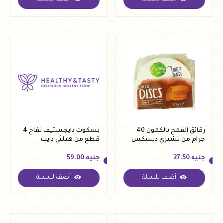
جنيه
231.50
جنيه
217.50
رقائق القمح بالكمون 40
بسكوت دايجستيف تفاح 4
جرام من تشيزي ديسكس
قطع من هيلثي دايت
جنيه
27.50
جنيه
59.00
أضف للسلة
أضف للسلة
جنيه
27.50
جنيه
59.00