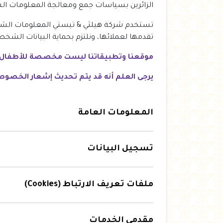
العروض Offers
الزائرين بسياسات جمع ومعالجة المعلومات الش
جزارة
تستخدم شركة هيلثي & تيستي المعلومات الشخص
تقدمها لعملائها، ونلتزم بحماية البيانات ا
رايس كيك Rice cake
موقعنا وتطبيقاتنا ليست مخصصة للأطفال دون سن 16 عامًا ، ونحن لا نجمع عن عمد معلومات شخ
هيلثي كولا
يرجى العلم أنه قد يتم تحديث إشعار الخصوصي
المعلومات العامة
تسجيل البيانات
ملفات تعريف الارتباط (Cookies)
مقدمي الخدمات