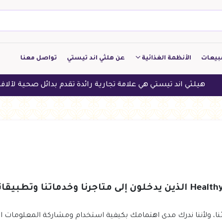
بيعات
الأنظمة الغذائية
عن هلثي اند تيستي
تواصل معنا
كيتو
يلثي اند تيستي هي علامة تجارية رائدة تقدم بدائل صحية لآلاف العمل
منخفض الكربوهيدرات
منخفض البروتين
النباتين
النظام النباتي
نا، ولأننا ندرك مدى اهتمامك بكيفية استخدام ومشاركة المعلومات 