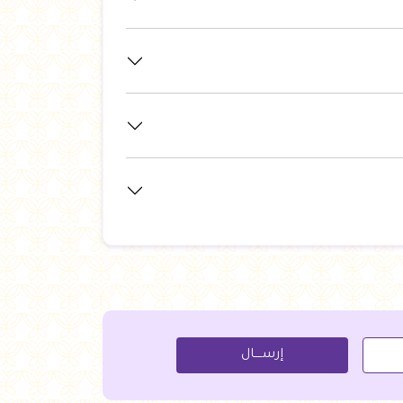
إرســــال