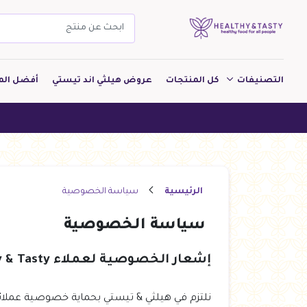
التصنيفات
كل المنتجات
عروض هيلثي اند تيستي
أفضل الم
مشروبات
ه
مخبوزات
معجنات Pastry
الرئيسية
سياسة الخصوصية
بقالة
سياسة الخصوصية
ألبان
بارات طاقة
إشعار الخصوصية لعملاء Healthy & Tasty الذين يدخلون إلى متاجرنا وخدماتنا وتطبيقاتنا
دواجن
نلتزم في هيلثي & تيستي بحماية خصوصية عملائ