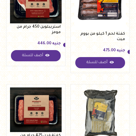
استريبلوين 450 جرام من
مومز
كفتة لحم 1 كيلو من بووم
ميت
جنيه
446.00
جنيه
475.00
أضف للسلة
جنيه
446.00
أضف للسلة
جنيه
475.00
كفتة فرن 425 جرام من