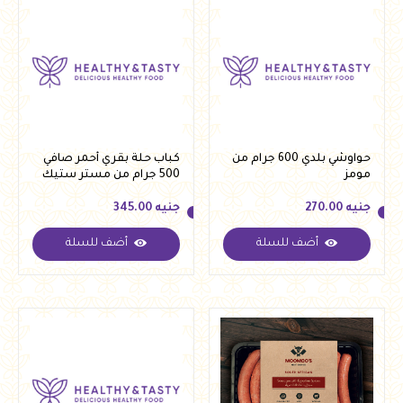
حواوشي بلدي 600 جرام من
كباب حلة بقري أحمر صافي
مومز
500 جرام من مستر ستيك
جنيه
270.00
جنيه
345.00
أضف للسلة
أضف للسلة
جنيه
270.00
جنيه
345.00