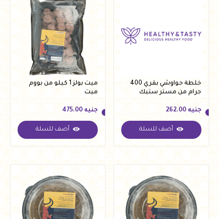
خلطة حواوشي بقري 400
ميت بولز 1 كيلو من بووم
جرام من مستر ستيك
ميت
جنيه
262.00
جنيه
475.00
أضف للسلة
أضف للسلة
جنيه
262.00
جنيه
475.00