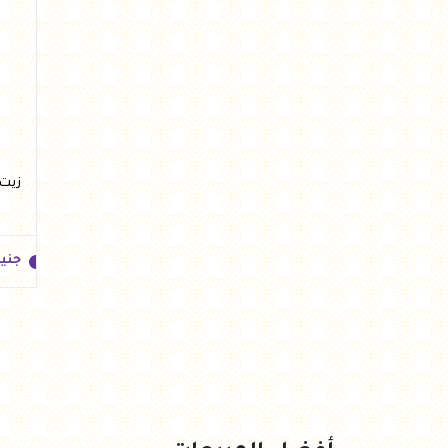
جني
زيت جرجي
جني
جني