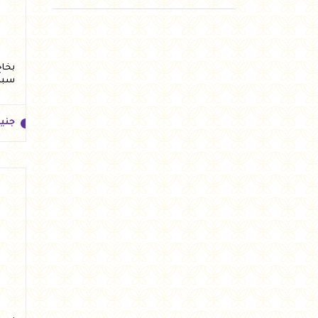
سبر
جني
جني