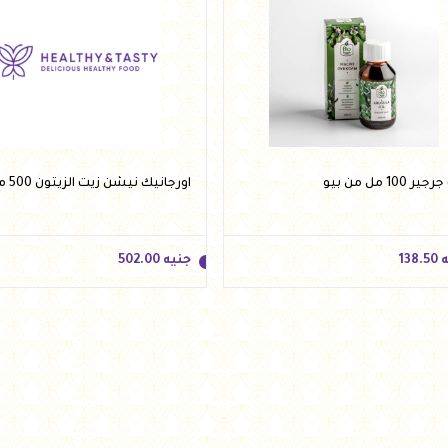
ه
727.00
جنيه
261.95
أضف للسلة
أضف للسلة
ر 100 مل من بيو
اورجانيك نيشن زيت الزيتون 500 مل
ه
138.50
جنيه
502.00
ه
138.50
جنيه
502.00