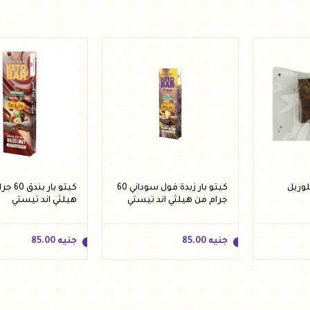
أضف للسلة
أضف للسلة
لوريل
كيتو بار زبدة فول سوداني 60
كيتو بار ب
جرام من هيلثي اند تيستي
هيلثي اند تيستي
جنيه
85.00
جنيه
85.00