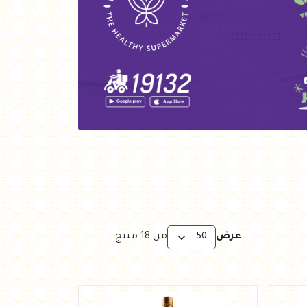
عرض
من
18
منتج