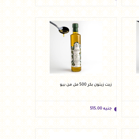
جنيه
317.50
أضف للسلة
زيت زيتون بكر 500 مل من بيو
جنيه
515.00