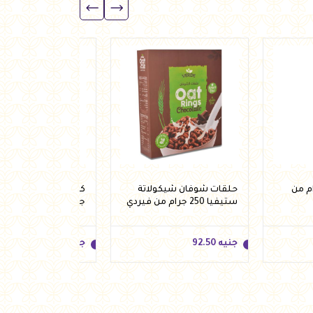
أضف للسلة
ندق 60 جرام من
حلقات شوفان شيكولاتة
ستيفيا 250 جرام من فيردي
جرام من هيلثي اند تي
جنيه
92.50
جنيه
85.00