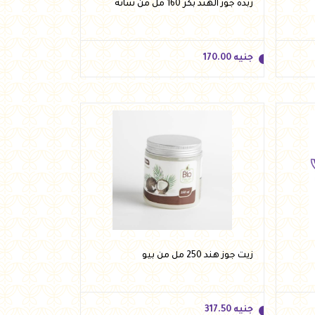
زبدة جوز الهند بكر 160 مل من شانه
جنيه
170.00
جنيه
170.00
أضف للسلة
زيت جوز هند 250 مل من بيو
جنيه
317.50