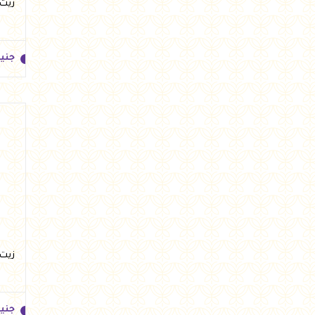
زيت زيتون 0
جني
جني
زيت ز
جني