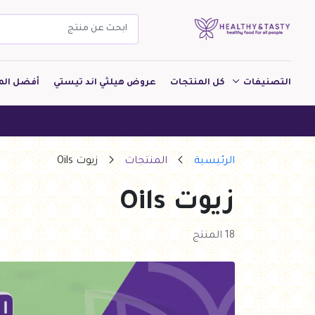
التصنيفات
كل المنتجات
عروض هيلثي اند تيستي
أفضل الم
مشروبات
هيلثي اند تيستي
مخبوزات
الرئيسية
المنتجات
زيوت Oils
معجنات Pastry
زيوت Oils
بقالة
ألبان
18 المنتج
بارات طاقة
دواجن