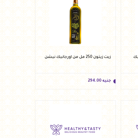
جانيك
زيت زيتون 250 مل من اورجانيك نيشن
جنيه
294.00
جنيه
294.00