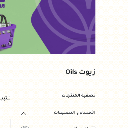
العروض Offers
جزارة
رايس كيك Rice cake
هيلثي كولا
زيوت Oils
تصفية المنتجات
ترتي
الأقسام و التصنيفات