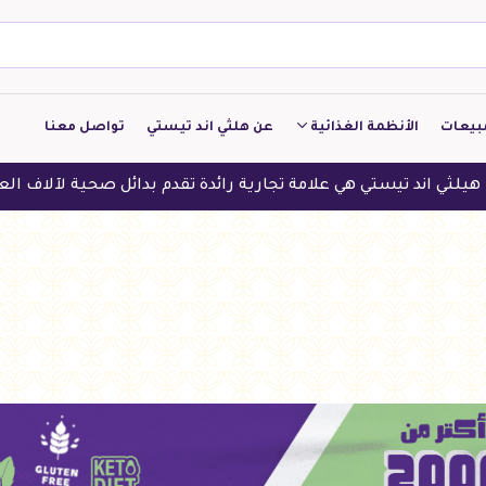
بيعات
الأنظمة الغذائية
عن هلثي اند تيستي
تواصل معنا
كيتو
 هي علامة تجارية رائدة تقدم بدائل صحية لآلاف العملاء في الدول ا
منخفض الكربوهيدرات
منخفض البروتين
النباتين
النظام النباتي