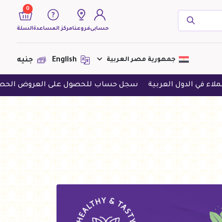
0
حسابى
فروعنا
مركز المساعدة
السلة
( 0 منتجات )
جمهورية مصر العربية
English
جنيه
لعربية
سجل حساب للحصول على العروض الحصرية
حمل التط
لا يوجد منتجات لعرضها فى الوقت
الحالى