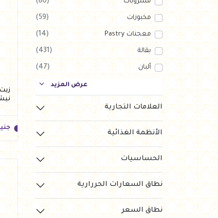
مشروبات
(80)
مخبوزات
(59)
معجنات Pastry
(14)
بقالة
(431)
ألبان
(47)
بارات طاقة
(123)
عرض المزيد
نيش
دواجن
(56)
العلامات التجارية
العروض Offers
(1)
جني
الأنظمة الغذائية
جزارة
(120)
رايس كيك Rice cake
(10)
الحساسيات
نطاق السعارات الحررارية
جني
نطاق السعر