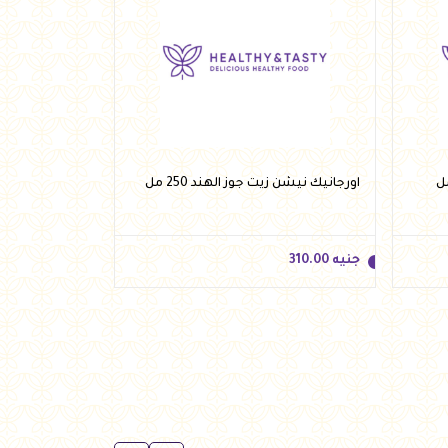
جنيه
515.00
أضف للسلة
اورجانيك نيشن زيت جوز الهند 250 مل
جنيه
310.00
جنيه
310.00