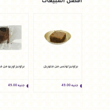
أفضل المبيعات
روب غازي
براونيز لوتس من فلوريل
براونيز اوريو من ف
ل من هيلثي اند
جنيه
49.00
جنيه
49.00