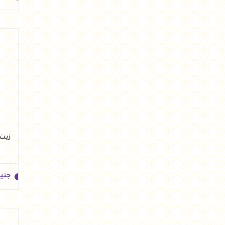
جني
زيت زيت
جني