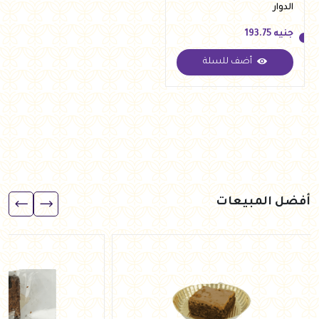
الدوار
جنيه
193.75
أضف للسلة
جنيه
193.75
أفضل المبيعات