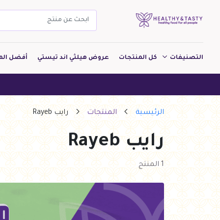
التصنيفات
كل المنتجات
عروض هيلثي اند تيستي
أفضل الم
مشروبات
هيلثي ا
مخبوزات
الرئيسية
المنتجات
رايب Rayeb
معجنات Pastry
رايب Rayeb
بقالة
ألبان
1 المنتج
بارات طاقة
دواجن