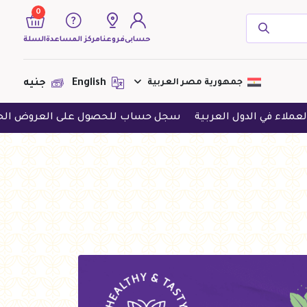
0
حسابى
فروعنا
مركز المساعدة
السلة
( 0 منتجات )
جمهورية مصر العربية
English
جنيه
 الدول العربية
سجل حساب للحصول على العروض الحصرية
ح
لا يوجد منتجات لعرضها فى الوقت
الحالى