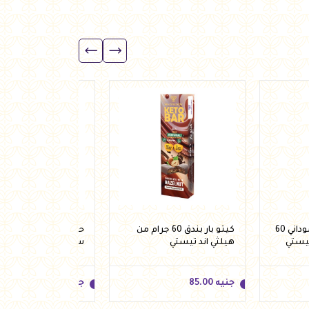
كيتو بار زبدة فول سوداني 60
كيتو بار بندق 60 جرام من
حلقات شوفان شيكولا
تيستي
هيلثي اند تيستي
ستيفيا 250 جرام من فيردي
جنيه
85.00
جنيه
92.50