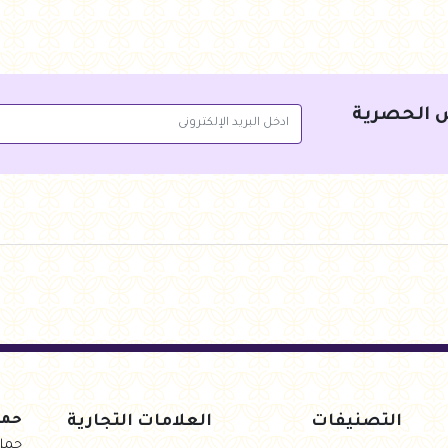
 الحصرية
جنيه
49.00
جنيه
85.00
سلة
أضف للسلة
أضف للس
التصنيفات
العلامات التجارية
حمل
حمل