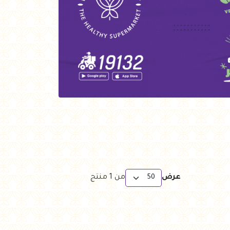
عرض
من
1
منتج