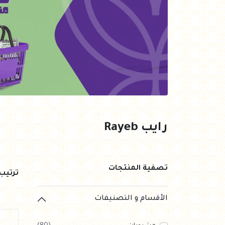
العروض Offers
جزارة
رايس كيك Rice cake
هيلثي كولا
رايب Rayeb
تصفية المنتجات
ترتي
الأقسام و التصنيفات