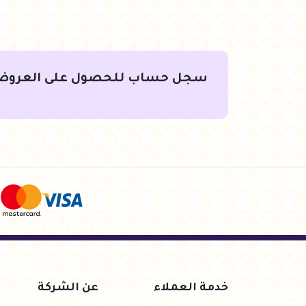
سجل حساب للحصول على العروض
جنيه
231.50
جنيه
49.00
لسلة
أضف للسلة
أضف لل
خدمة العملاء
عن الشركة