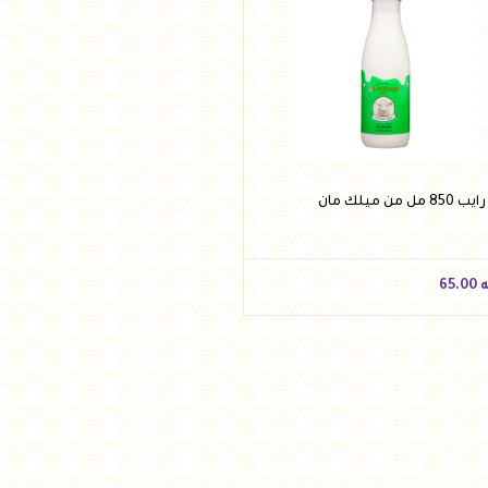
8 مل من ميلك مان
ه
65.00
ه
65.00