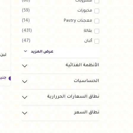
مشروبات
(80)
مخبوزات
(59)
معجنات Pastry
(14)
بقالة
(431)
ألبان
(47)
بارات طاقة
(123)
عرض المزيد
لبن رايب 50
دواجن
(56)
الأنظمة الغذائية
العروض Offers
(1)
جني
الحساسيات
جزارة
(120)
رايس كيك Rice cake
(10)
نطاق السعارات الحررارية
نطاق السعر
جني