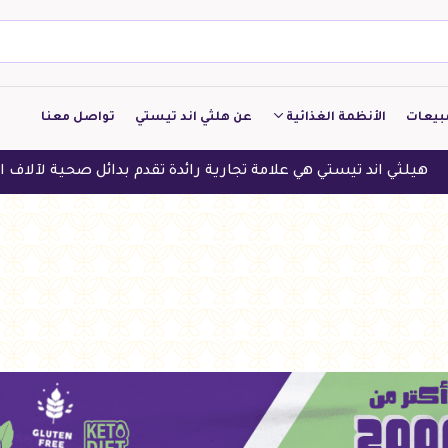
بيعات
الأنظمة الغذائية
عن هلثي اند تيستي
تواصل معنا
كيتو
ند تيستي هي علامة تجارية رائدة تقدم بدائل صحية لآلاف العملاء في
منخفض الكربوهيدرات
منخفض البروتين
النباتين
النظام النباتي