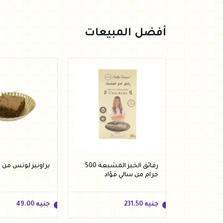
أفضل المبيعات
ة الشوفان
رقائق الخبز المشبعة 500
براونيز لوتس من 
وتين من لينو
جرام من سالي فؤاد
جنيه
231.50
جنيه
49.00