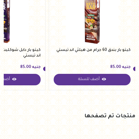
كيتو بار بندق 60 جرام من هيلثي اند تيستي
اند تيستي
جنيه
85.00
جنيه
85.00
أضف للسلة
أضف ل
جنيه
85.00
جنيه
85.00
منتجات تم تصفحها