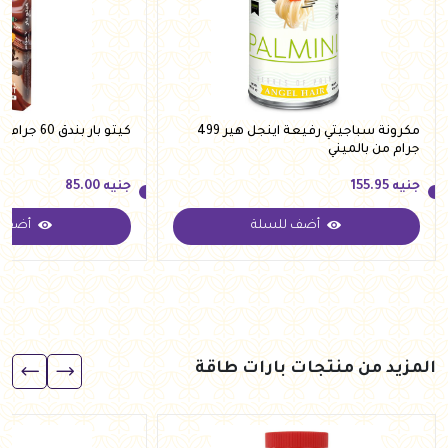
مكرونة سباجيتي رفيعة اينجل هير 499
كيتو بار بندق 60 جرام من هيلثي اند تيستي
جرام من بالميني
جنيه
155.95
جنيه
85.00
أضف للسلة
أضف ل
جنيه
155.95
جنيه
85.00
المزيد من منتجات بارات طاقة