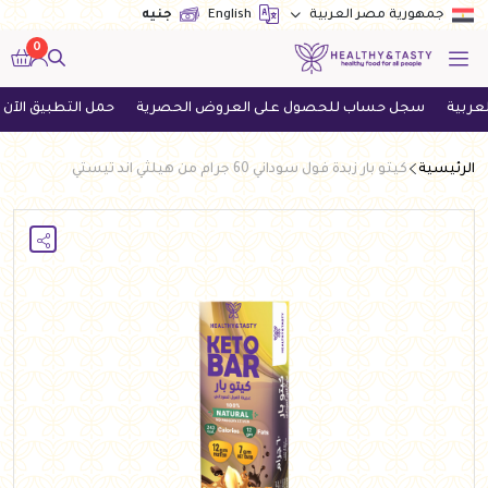
English
جنيه
جمهورية مصر العربية
0
سجل حساب للحصول على العروض الحصرية
حمل التطبيق الآن واحصل 
الرئيسية
كيتو بار زبدة فول سوداني 60 جرام من هيلثي اند تيستي