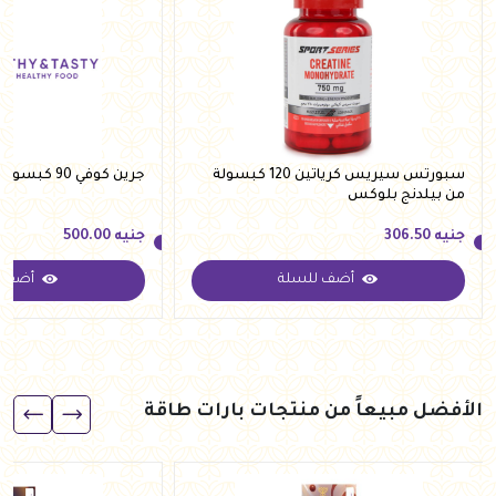
سبورتس سيريس كرياتين 120 كبسولة
جرين كوفي 90 كبسوله من فارما زاد
من بيلدنج بلوكس
جنيه
306.50
جنيه
500.00
أضف للسلة
أضف ل
جنيه
306.50
جنيه
500.00
الأفضل مبيعاً من منتجات بارات طاقة