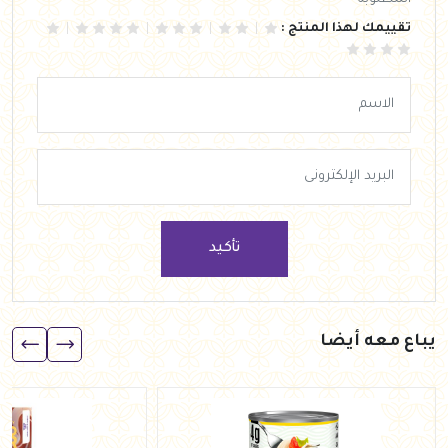
تقييمك لهذا المنتج :
تأكيد
يباع معه أيضا