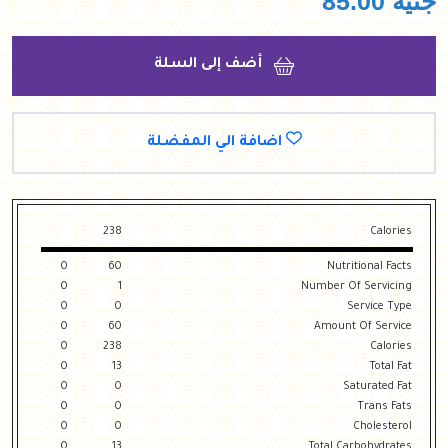
جنيه
85.00
أضف إلى السلة
اضافة الي المفضلة
238
Calories
0
60
Nutritional Facts
0
1
Number Of Servicing
0
0
Service Type
0
60
Amount Of Service
0
238
Calories
0
13
Total Fat
0
0
Saturated Fat
0
0
Trans Fats
0
0
Cholesterol
0
13
Total Carbohydrates