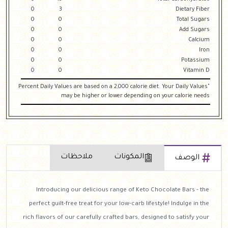
0
3
Dietary Fiber
0
0
Total Sugars
0
0
Add Sugars
0
0
Calcium
0
0
Iron
0
0
Potassium
0
0
Vitamin D
"Percent Daily Values are based on a 2,000 calorie diet. Your Daily Values
may be higher or lower depending on your calorie needs
المكونات
ملاحظات
الوصف
Introducing our delicious range of Keto Chocolate Bars - the
perfect guilt-free treat for your low-carb lifestyle! Indulge in the
rich flavors of our carefully crafted bars, designed to satisfy your