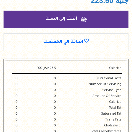
جنيه
223.50
أضف إلى السلة
اضافة الي المفضلة
Calories
423.5لكل100
0
0
Nutritional Facts
0
0
Number Of Servicing
0
0
Service Type
0
0
Amount Of Service
0
0
Calories
0
0
Total Fat
0
0
Saturated Fat
0
0
Trans Fats
0
0
Cholesterol
0
0
Total Carbohydrates