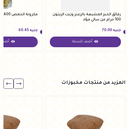
رقائق الخبز المشبعة بالزعتر وزيت الزيتون
مكرونة الحمص 400 جرام من دكتور فودز
100 جرام من سالي فؤاد
جنيه
70.00
جنيه
60.45
أضف للسلة
أضف ل
جنيه
70.00
جنيه
60.45
المزيد من منتجات مخبوزات