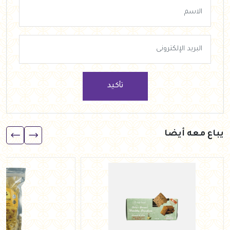
تأكيد
يباع معه أيضا