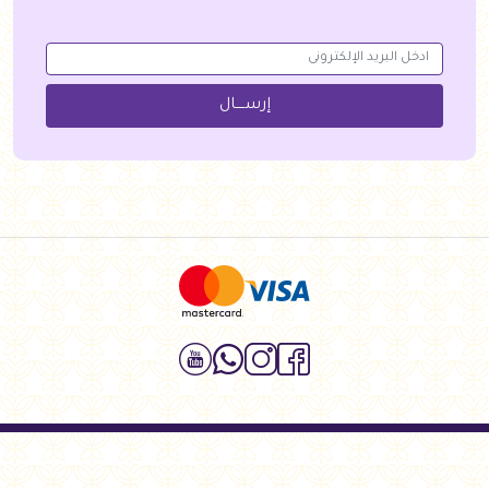
إرســــال