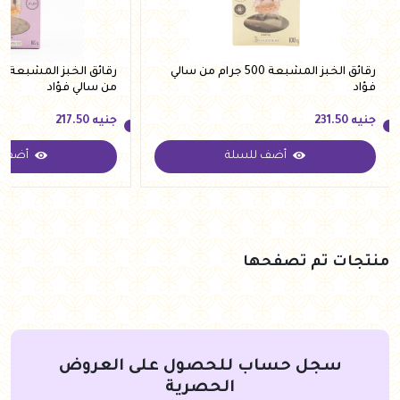
رقائق الخبز المشبعة 500 جرام من سالي
فؤاد
من سالي فؤاد
جنيه
231.50
جنيه
217.50
أضف للسلة
أضف ل
جنيه
231.50
جنيه
217.50
منتجات تم تصفحها
سجل حساب للحصول على العروض
الحصرية