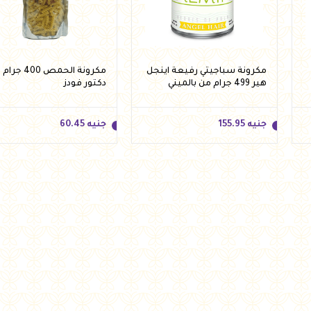
مكرونة سباجيتي رفيعة اينجل
مكرونة الحمص 400
هير 499 جرام من بالميني
دكتور فودز
جنيه
155.95
جنيه
60.45
جنيه
155.95
جنيه
60.45
أضف للسلة
أضف للسلة