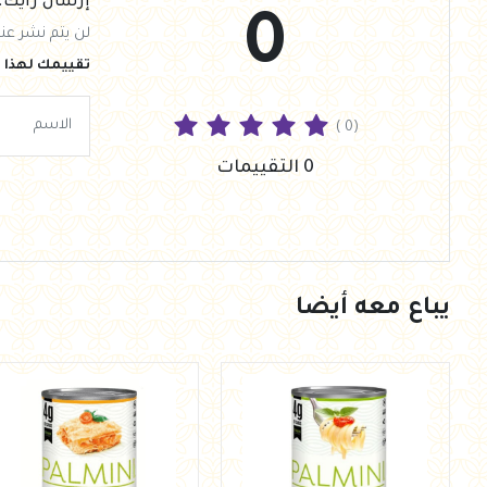
إرسال رأيك.
0
لن يتم نشر عنو
تقييمك لهذا ا
( 0)
0 التقييمات
يباع معه أيضا