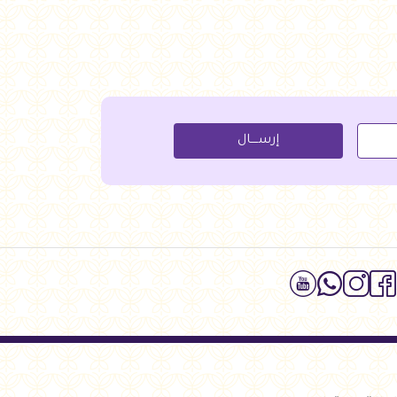
إرســــال