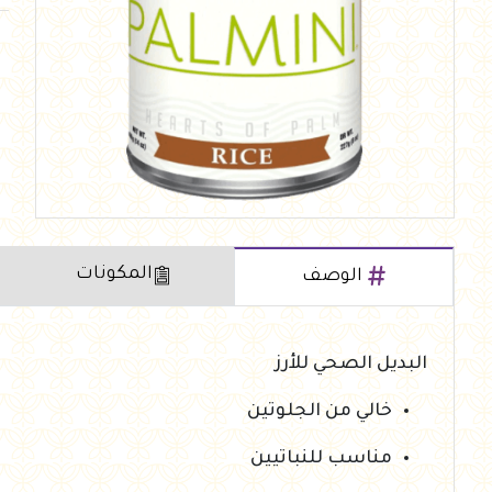
العروض Offers
جزارة
رايس كيك Rice cake
هيلثي كولا
المكونات
الوصف
البديل الصحي للأرز
خالي من الجلوتين
مناسب للنباتيين