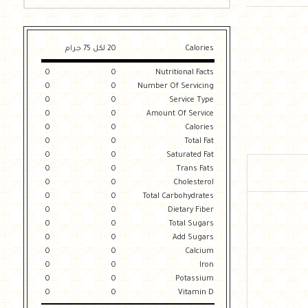
Calories
20 لكل 75 جرام
0
0
Nutritional Facts
0
0
Number Of Servicing
0
0
Service Type
0
0
Amount Of Service
0
0
Calories
0
0
Total Fat
0
0
Saturated Fat
0
0
Trans Fats
0
0
Cholesterol
0
0
Total Carbohydrates
0
0
Dietary Fiber
0
0
Total Sugars
0
0
Add Sugars
0
0
Calcium
0
0
Iron
0
0
Potassium
0
0
Vitamin D