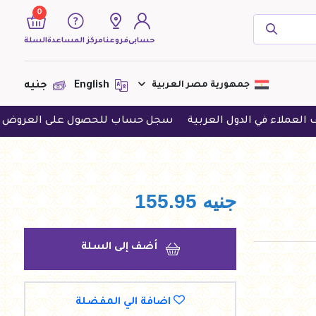
0
حسابى
فروعنا
مركز المساعدة
السلة
( 0 منتجات )
جمهورية مصر العربية
English
جنيه
ي الدول العربية
سجل حساب للحصول على العروض الحصرية
لا يوجد منتجات لعرضها فى الوقت
الحالى
جنيه
155.95
أضف إلى السلة
اضافة الي المفضلة