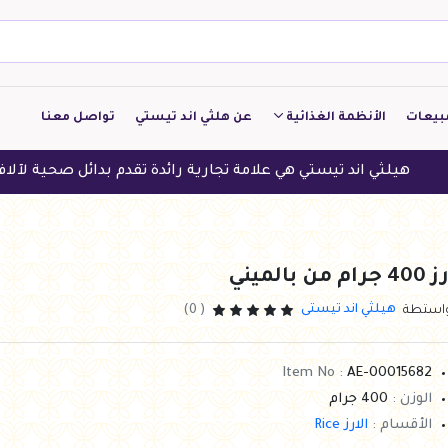
بيعات
الأنظمة الغذائية
عن هلثي اند تيستي
تواصل معنا
كيتو
 اند تيستي هي علامة تجارية رائدة تقدم بدائل صحية لآلاف العملاء ف
منخفض الكربوهيدرات
منخفض البروتين
4 جرام من بالميني
النباتين
هيلثي اند تيستى
واستطة
( 0)
النظام النباتي
Item No :
AE-00015682
الوزن :
400 جرام
الأقسام :
الارز Rice