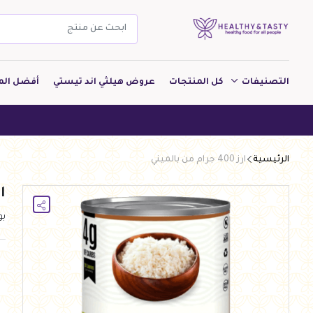
التصنيفات
كل المنتجات
عروض هيلثي اند تيستي
أفضل الم
مشروبات
هيلثي
مخبوزات
الرئيسية
ارز 400 جرام من بالميني
معجنات Pastry
ارز 00
بقالة
ب
ألبان
بارات طاقة
دواجن