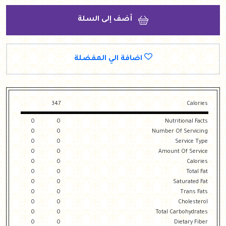
أضف إلى السلة
اضافة الي المفضلة
347
Calories
0
0
Nutritional Facts
0
0
Number Of Servicing
0
0
Service Type
0
0
Amount Of Service
0
0
Calories
0
0
Total Fat
0
0
Saturated Fat
0
0
Trans Fats
0
0
Cholesterol
0
0
Total Carbohydrates
0
0
Dietary Fiber