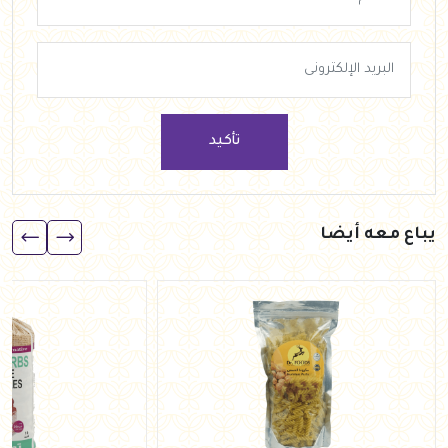
تأكيد
يباع معه أيضا