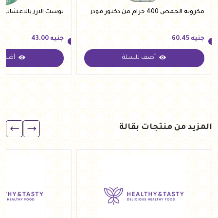
مكرونة الحمص 400 جرام من دكتور فودز
توست الارز بالاعشاب 125 جرام من كينج ام
جنيه
60.45
جنيه
43.00
أضف للسلة
أضف ل
جنيه
60.45
جنيه
43.00
المزيد من منتجات بقالة