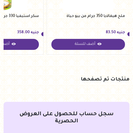
ملح هيمالايا 350 جرام من بيو حياة
سكر استيفيا 330 جرام من فيردي
جنيه
83.50
جنيه
358.00
أضف للسلة
أضف ل
جنيه
83.50
جنيه
358.00
منتجات تم تصفحها
سجل حساب للحصول على العروض
الحصرية