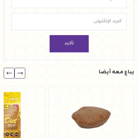
تأكيد
يباع معه أيضا