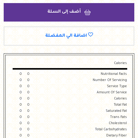
أضف إلى السلة
اضافة الي المفضلة
Calories
0
0
Nutritional Facts
0
0
Number Of Servicing
0
0
Service Type
0
0
Amount Of Service
0
0
Calories
0
0
Total Fat
0
0
Saturated Fat
0
0
Trans Fats
0
0
Cholesterol
0
0
Total Carbohydrates
0
0
Dietary Fiber