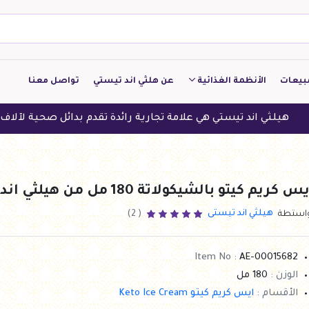
بيعات
الأنظمة الغذائية
عن هلثي اند تيستي
تواصل معنا
كيتو
اند تيستي هي علامة تجارية رائدة تقدم بدائل صحية لآلاف العملاء ف
منخفض الكربوهيدرات
منخفض البروتين
س كريم كيتو بالشيكولاتة 180 مل من هيلثي اند تيستي
النباتين
هيلثي اند تيستى
واستطة
( 2)
النظام النباتي
Item No :
AE-00015682
الوزن :
180 مل
الأقسام :
ايس كريم كيتو Keto Ice Cream