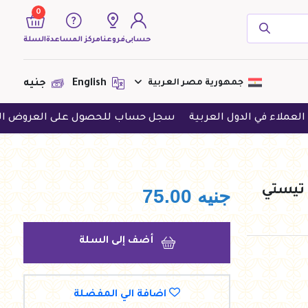
0
حسابى
فروعنا
مركز المساعدة
السلة
( 0 منتجات )
جمهورية مصر العربية
English
جنيه
ي الدول العربية
سجل حساب للحصول على العروض الحصرية
لا يوجد منتجات لعرضها فى الوقت
الحالى
جنيه
75.00
أضف إلى السلة
اضافة الي المفضلة