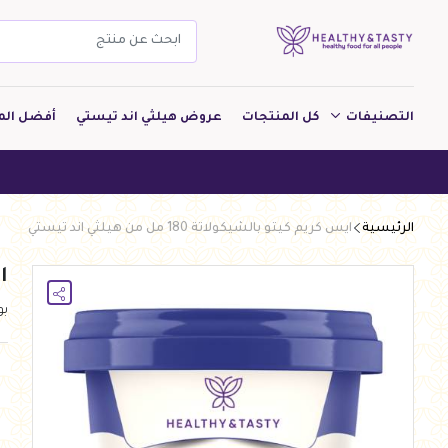
التصنيفات
كل المنتجات
عروض هيلثي اند تيستي
أفضل الم
مشروبات
هيلثي 
مخبوزات
الرئيسية
ايس كريم كيتو بالشيكولاتة 180 مل من هيلثي اند تيستي
معجنات Pastry
اي
بقالة
ب
ألبان
بارات طاقة
دواجن