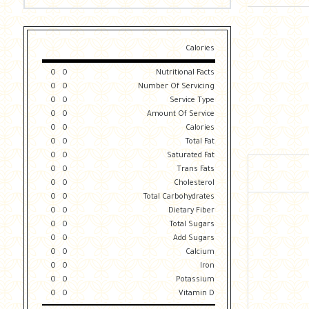
Calories
0
0
Nutritional Facts
0
0
Number Of Servicing
0
0
Service Type
0
0
Amount Of Service
0
0
Calories
0
0
Total Fat
0
0
Saturated Fat
0
0
Trans Fats
0
0
Cholesterol
0
0
Total Carbohydrates
0
0
Dietary Fiber
0
0
Total Sugars
0
0
Add Sugars
0
0
Calcium
0
0
Iron
0
0
Potassium
0
0
Vitamin D