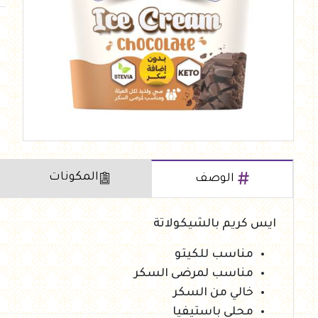
العروض Offers
جزارة
رايس كيك Rice cake
هيلثي كولا
المكونات
الوصف
ايس كريم بالشيكولاتة
مناسب للكيتو
مناسب لمرضى السكر
خالي من السكر
محلى باستيفيا