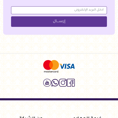
إرســــال