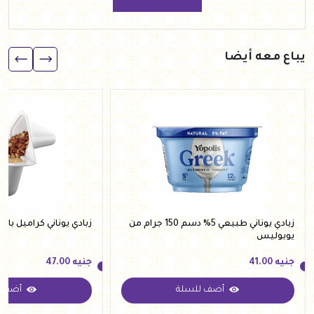
يباع معه أيضا
زبادي يوناني طبيعي 5% دسم 150 جرام من
زبادي يوناني كراميل باللوز 145 جرام من ي
يوبوليس
جنيه
41.00
جنيه
47.00
أضف للسلة
أضف ل
جنيه
41.00
جنيه
47.00