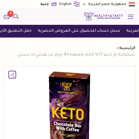
English
جنيه
جمهورية مصر العربية
0
سجل حساب للحصول على العروض الحصرية
حمل التطبيق الآن واحصل
الرئيسية
شيكولاتة بار كيتو 72% كاكاو بالقهوة 40 جرام من هيلثي اند تيستي