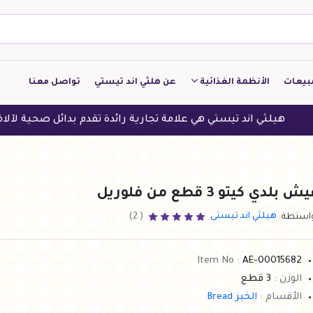
بيعات
الأنظمة الغذائية
عن هلثي اند تيستي
تواصل معنا
كيتو
ند تيستي هي علامة تجارية رائدة تقدم بدائل صحية لآلاف العملاء في
منخفض الكربوهيدرات
منخفض البروتين
ش بلدي كيتو 3 قطع من فلوريل
النباتين
هيلثي اند تيستى
واستطة
( 2)
النظام النباتي
Item No :
AE-00015682
الوزن :
3 قطع
الأقسام :
الخبز Bread