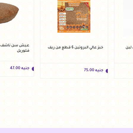
لبن
خبز عالي البروتين 6 قطع من ريف
فلوريل
جنيه
47.00
جنيه
75.00
جنيه
47.00
جنيه
75.00
أضف 
أضف للسلة