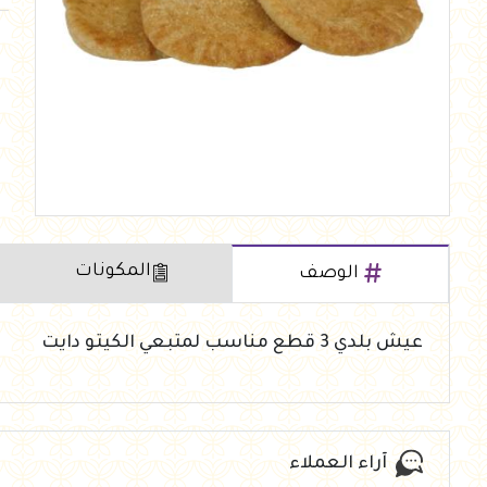
العروض Offers
جزارة
رايس كيك Rice cake
هيلثي كولا
المكونات
الوصف
عيش بلدي 3 قطع مناسب لمتبعي الكيتو دايت
آراء العملاء