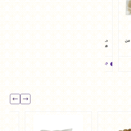
 3 قطع من
حلاوة طحينية 250 جرام من
كراكرز كيتو 60 جرام من فلوريل
هيلثي اند تيستي
جنيه
110.00
جنيه
88.00
جنيه
110.00
جنيه
88.00
أضف للسلة
أضف للسلة