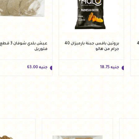
مة وبصل 40
بروتين بافس جبنة بارميزان 40
عيش بلدي شوفان
جرام من هالو
فلوريل
جنيه
18.75
جنيه
63.00
جنيه
18.75
جنيه
63.00
أضف للسلة
أضف للسلة