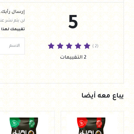
إرسال رأيك.
5
لن يتم نشر عنو
تقييمك لهذا ا
( 2)
2 التقييمات
يباع معه أيضا