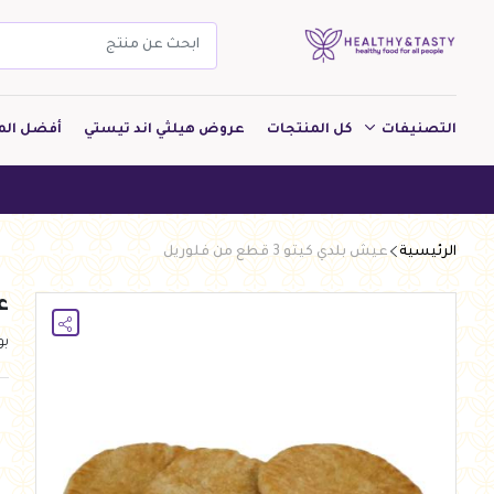
التصنيفات
كل المنتجات
عروض هيلثي اند تيستي
أفضل الم
مشروبات
هيلثي ا
مخبوزات
الرئيسية
عيش بلدي كيتو 3 قطع من فلوريل
معجنات Pastry
عي
بقالة
ب
ألبان
بارات طاقة
دواجن