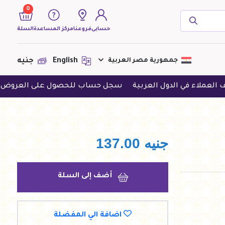
0
حسابى
فروعنا
مركز المساعدة
السلة
( 0 منتجات )
جمهورية مصر العربية
English
جنيه
 الدول العربية
سجل حساب للحصول على العروض الحصرية
ح
لا يوجد منتجات لعرضها فى الوقت
الحالى
جنيه
137.00
أضف إلى السلة
اضافة الي المفضلة