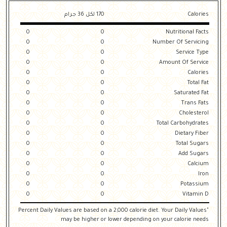
Calories
170 لكل 36 جرام
0
0
Nutritional Facts
0
0
Number Of Servicing
0
0
Service Type
0
0
Amount Of Service
0
0
Calories
0
0
Total Fat
0
0
Saturated Fat
0
0
Trans Fats
0
0
Cholesterol
0
0
Total Carbohydrates
0
0
Dietary Fiber
0
0
Total Sugars
0
0
Add Sugars
0
0
Calcium
0
0
Iron
0
0
Potassium
0
0
Vitamin D
"Percent Daily Values are based on a 2,000 calorie diet. Your Daily Values
may be higher or lower depending on your calorie needs