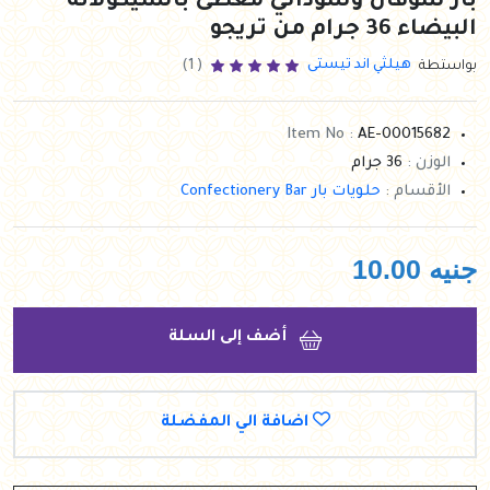
بار شوفان وسوداني مغطى بالشيكولاتة
البيضاء 36 جرام من تريجو
هيلثي اند تيستى
بواستطة
( 1)
Item No :
AE-00015682
الوزن :
36 جرام
الأقسام :
حلويات بار Confectionery Bar
جنيه
10.00
أضف إلى السلة
اضافة الي المفضلة