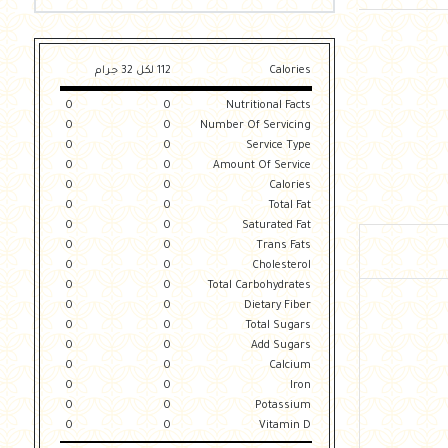
Calories
112 لكل 32 جرام
0
0
Nutritional Facts
0
0
Number Of Servicing
0
0
Service Type
0
0
Amount Of Service
0
0
Calories
0
0
Total Fat
0
0
Saturated Fat
0
0
Trans Fats
0
0
Cholesterol
0
0
Total Carbohydrates
0
0
Dietary Fiber
0
0
Total Sugars
0
0
Add Sugars
0
0
Calcium
0
0
Iron
0
0
Potassium
0
0
Vitamin D