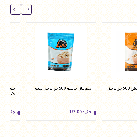
جنيه
296.00
جنيه
92.50
أضف للسلة
أضف للسلة
شوفان سريع الطهي 500 جرام من
شوفان جامبو 500 جرام من لينو
موسلي م
375 جرام من لينو
جنيه
123.00
جنيه
.00