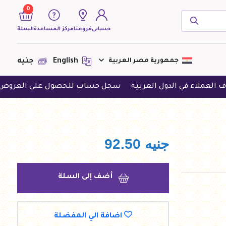
0
حسابى
فروعنا
مركز المساعدة
السلة
( 0 منتجات )
جمهورية مصر العربية
English
جنيه
 الدول العربية
سجل حساب للحصول على العروض الحصرية
لا يوجد منتجات لعرضها فى الوقت
الحالى
جنيه
92.50
أضف إلى السلة
اضافة الي المفضلة