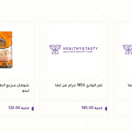
جنيه
10.00
أضف للسلة
جنيه
87.00
أضف للسلة
تمر الوادي 1850 جرام من ايما
لينو
جنيه
185.00
جنيه
123.00