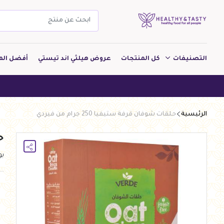
التصنيفات
كل المنتجات
عروض هيلثي اند تيستي
أفضل الم
مشروبات
هيلثي 
مخبوزات
الرئيسية
حلقات شوفان قرفة ستيفيا 250 جرام من فيردي
معجنات Pastry
حل
بقالة
ب
ألبان
بارات طاقة
دواجن