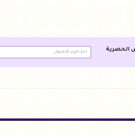
جنيه
108.00
جنيه
108.00
أضف للسلة
أضف 
 الحصرية