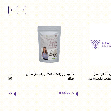
جنيه
123.00
جنيه
.00
للسلة
أضف للسلة
الخالية من
دقيق جوز الهند 250 جرام من سالي
حلقات ش
لقات الكبيرة من
فؤاد
250 جرام من فيردي
جنيه
111.00
جنيه
.50