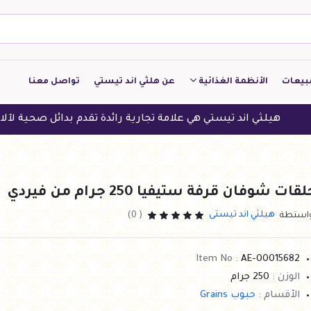
بيعات
الأنظمة الغذائية
عن هلثي اند تيستي
تواصل معنا
كيتو
اند تيستي هي علامة تجارية رائدة تقدم بدائل صحية لآلاف العملاء في
منخفض الكربوهيدرات
منخفض البروتين
قات شوفان قرفة ستيفيا 250 جرام من فيردي
النباتين
هيلثي اند تيستى
واستطة
( 0)
النظام النباتي
Item No :
AE-00015682
الوزن :
250 جرام
الأقسام :
حبوب Grains