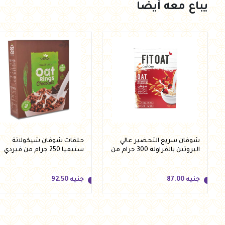
يباع معه أيضا
شوفان سريع التحضير عالي
حلقات شوفان شيكولاتة
البروتين بالفراولة 300 جرام من
ستيفيا 250 جرام من فيردي
فيت اوت
جنيه
87.00
جنيه
92.50