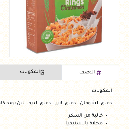
العروض Offers
جزارة
رايس كيك Rice cake
هيلثي كولا
المكونات
الوصف
المكونات:
دقيق الشوفان - دقيق الارز - دقيق الذرة - لبن بودة كا
خالية من السكر
محلاة بالاستيفيا