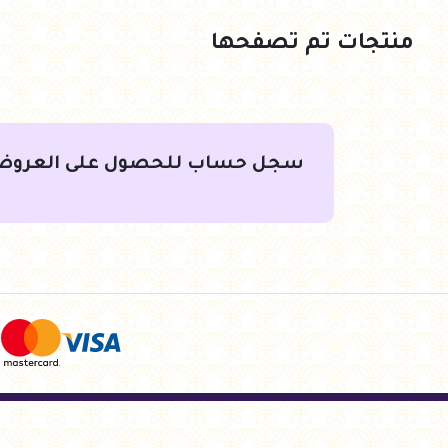
منتجات تم تصفحها
جنيه
83.50
جنيه
358.00
أضف للسلة
أضف للسلة
سجل حساب للحصول على العروض