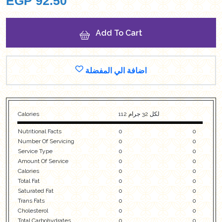
EGP
92.50
Add To Cart
اضافة الي المفضلة
Calories
112 لكل 32 جرام
Nutritional Facts
0
0
Number Of Servicing
0
0
Service Type
0
0
Amount Of Service
0
0
Calories
0
0
Total Fat
0
0
Saturated Fat
0
0
Trans Fats
0
0
Cholesterol
0
0
Total Carbohydrates
0
0