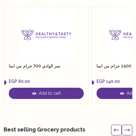
ن ايما
تمر الوادي 700 جرام من ايما
EGP
80.00
EGP
140.00
Add to cart
Add t
EGP
80.00
EGP
140.00
Best selling Grocery products