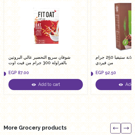
حلقات شوفان شيكولاتة ستيفيا 250 جرام
شوفان سريع التحضير عالي البروتين
من فيردي
بالفراولة 300 جرام من فيت اوت
EGP
87.00
EGP
92.50
Add to cart
Add t
EGP
87.00
EGP
92.50
More Grocery products