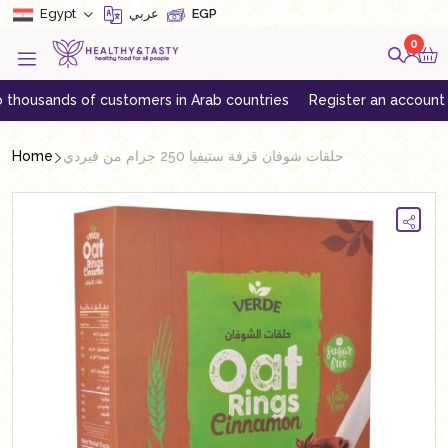
Egypt
عربي
EGP
0
ands of customers in Arab countries
Register an account to get e
Home
حلقات شوفان قرفة ستيفيا 250 جرام من فيردي