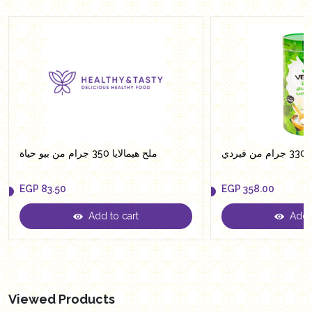
ردي
ملح هيمالايا 350 جرام من بيو حياة
EGP
83.50
EGP
358.00
Add to cart
Add t
EGP
83.50
EGP
358.00
Viewed Products