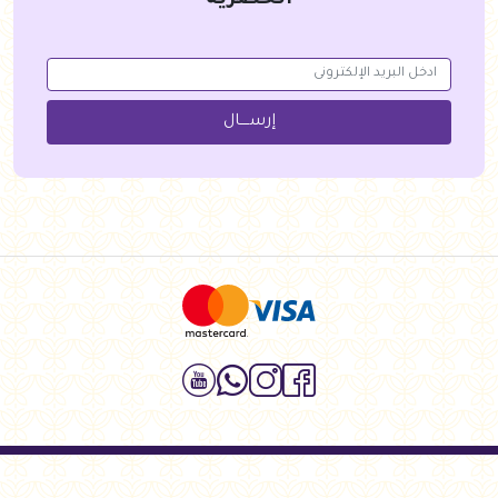
الحصرية
إرســــال