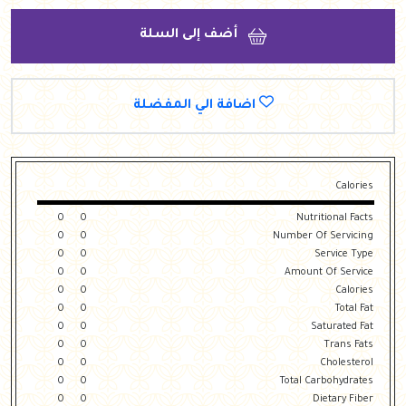
أضف إلى السلة
اضافة الي المفضلة
Calories
0
0
Nutritional Facts
0
0
Number Of Servicing
0
0
Service Type
0
0
Amount Of Service
0
0
Calories
0
0
Total Fat
0
0
Saturated Fat
0
0
Trans Fats
0
0
Cholesterol
0
0
Total Carbohydrates
0
0
Dietary Fiber