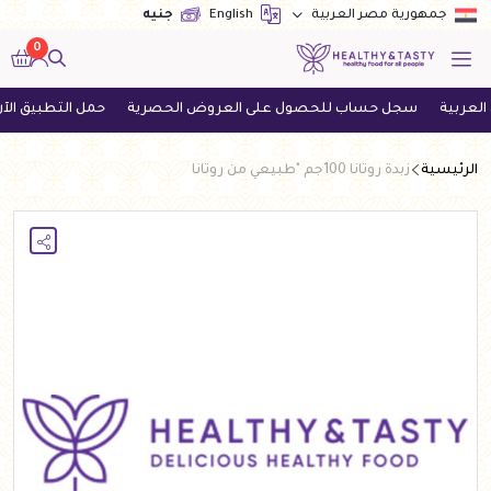
English
جنيه
جمهورية مصر العربية
0
سجل حساب للحصول على العروض الحصرية
حمل التطبيق الآن واحص
الرئيسية
زبدة روتانا 100جم "طبيعي من روتانا