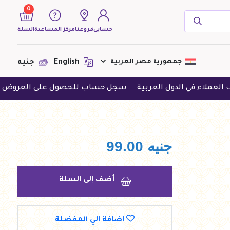
0
حسابى
فروعنا
مركز المساعدة
السلة
( 0 منتجات )
جمهورية مصر العربية
English
جنيه
ي الدول العربية
سجل حساب للحصول على العروض الحصرية
لا يوجد منتجات لعرضها فى الوقت
الحالى
جنيه
99.00
أضف إلى السلة
اضافة الي المفضلة