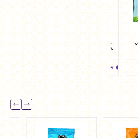
لو من
ستربس دجاج حار 400 جرام من
دبوس مجمد 1 كجم من تمري
تمري
جنيه
135.00
جنيه
205.00
جنيه
135.00
جنيه
205.00
أضف للسلة
أضف للسلة