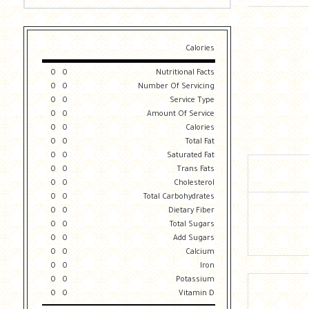
Calories
0
0
Nutritional Facts
0
0
Number Of Servicing
0
0
Service Type
0
0
Amount Of Service
0
0
Calories
0
0
Total Fat
0
0
Saturated Fat
0
0
Trans Fats
0
0
Cholesterol
0
0
Total Carbohydrates
0
0
Dietary Fiber
0
0
Total Sugars
0
0
Add Sugars
0
0
Calcium
0
0
Iron
0
0
Potassium
0
0
Vitamin D