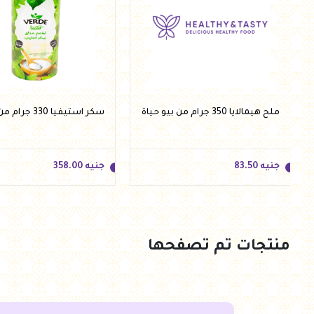
ملح هيمالايا 350 جرام من بيو حياة
سكر استيفيا 330 جرام من فيردي
جنيه
83.50
جنيه
358.00
منتجات تم تصفحها
جنيه
83.50
جنيه
358.00
أضف للسلة
أضف للسلة