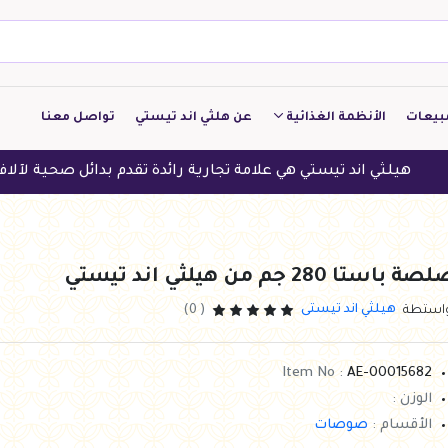
بيعات
الأنظمة الغذائية
عن هلثي اند تيستي
تواصل معنا
كيتو
 اند تيستي هي علامة تجارية رائدة تقدم بدائل صحية لآلاف العملاء ف
منخفض الكربوهيدرات
منخفض البروتين
ة باستا 280 جم من هيلثي اند تيستي
النباتين
هيلثي اند تيستى
واستطة
( 0)
النظام النباتي
Item No :
AE-00015682
الوزن :
الأقسام :
صوصات