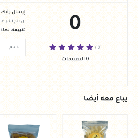
إرسال رأيك.
0
لن يتم نشر عنو
تقييمك لهذا ا
( 0)
0 التقييمات
يباع معه أيضا