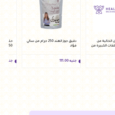
الخالية من
دقيق جوز الهند 250 جرام من سالي
حلقات ش
لقات الكبيرة من
فؤاد
250 جرام من فيردي
جنيه
111.00
جنيه
.50
جنيه
111.00
جنيه
.50
للسلة
أضف للسلة