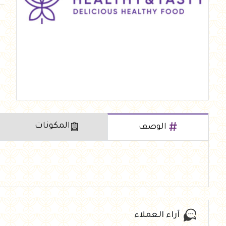
العروض Offers
جزارة
رايس كيك Rice cake
هيلثي كولا
المكونات
الوصف
آراء العملاء