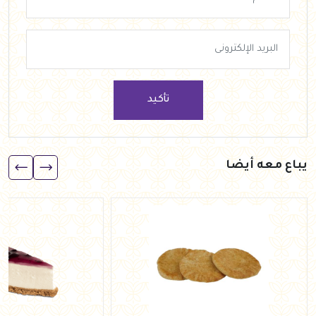
تأكيد
يباع معه أيضا