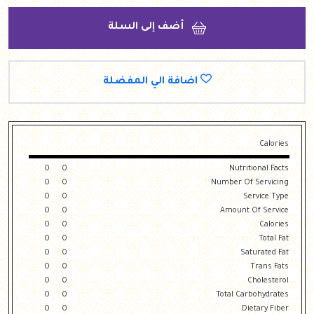
أضف إلى السلة
اضافة الي المفضلة
Calories
0
0
Nutritional Facts
0
0
Number Of Servicing
0
0
Service Type
0
0
Amount Of Service
0
0
Calories
0
0
Total Fat
0
0
Saturated Fat
0
0
Trans Fats
0
0
Cholesterol
0
0
Total Carbohydrates
0
0
Dietary Fiber