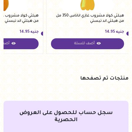
هيلثي كولا مشروب غازي اناناس 350 مل
من هيلثي اند تيستي
من هيلثي اند تيستي
جنيه
14.95
جنيه
14.95
أضف للسلة
أضف ل
جنيه
14.95
جنيه
14.95
منتجات تم تصفحها
سجل حساب للحصول على العروض
الحصرية