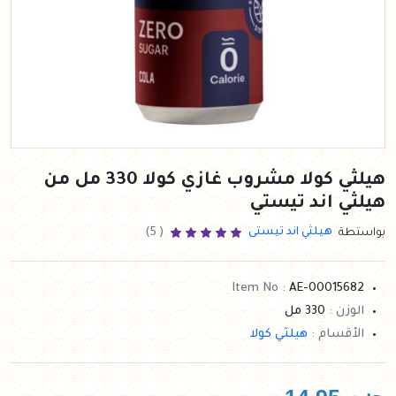
هيلثي كولا مشروب غازي كولا 330 مل من
هيلثي اند تيستي
هيلثي اند تيستى
بواستطة
( 5)
Item No :
AE-00015682
الوزن :
330 مل
الأقسام :
هيلثي كولا