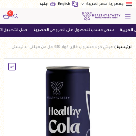
English
جنيه
جمهورية مصر العربية
0
ة
سجل حساب للحصول على العروض الحصرية
حمل التطبيق الآن واح
الرئيسية
هيلثي كولا مشروب غازي كولا 330 مل من هيلثي اند تيستي