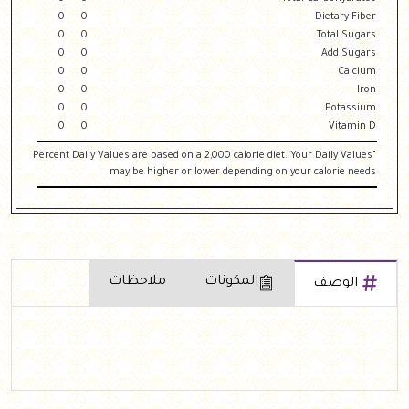
0
0
Dietary Fiber
0
0
Total Sugars
0
0
Add Sugars
0
0
Calcium
0
0
Iron
0
0
Potassium
0
0
Vitamin D
"Percent Daily Values are based on a 2,000 calorie diet. Your Daily Values
may be higher or lower depending on your calorie needs
المكونات
ملاحظات
الوصف