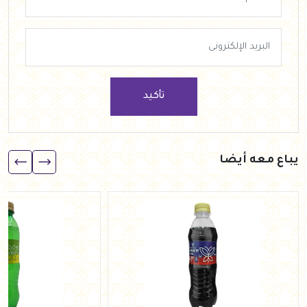
تأكيد
يباع معه أيضا