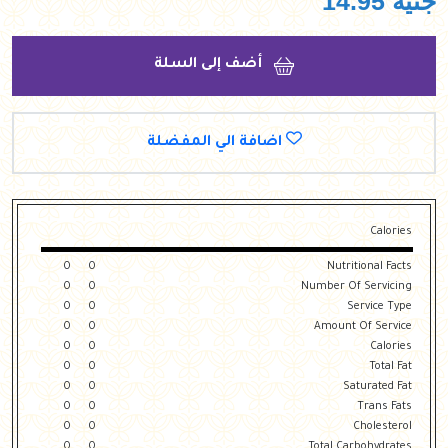
جنيه
14.95
أضف إلى السلة
اضافة الي المفضلة
Calories
0
0
Nutritional Facts
0
0
Number Of Servicing
0
0
Service Type
0
0
Amount Of Service
0
0
Calories
0
0
Total Fat
0
0
Saturated Fat
0
0
Trans Fats
0
0
Cholesterol
0
0
Total Carbohydrates