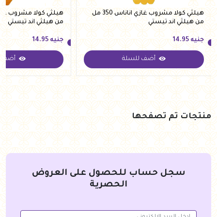
هيلثي كولا مشروب غازي اناناس 350 مل
من هيلثي اند تيستي
من هيلثي اند تيستي
جنيه
14.95
جنيه
14.95
أضف للسلة
أضف ل
جنيه
14.95
جنيه
14.95
منتجات تم تصفحها
سجل حساب للحصول على العروض
الحصرية