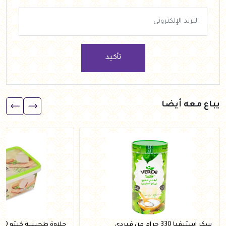
تأكيد
يباع معه أيضا
سكر استيفيا 330 جرام من فيردي
حلاوة طحينية كيتو 200 جرام من فيردي