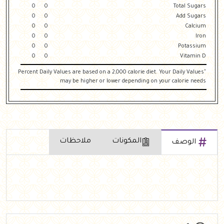
0
0
Total Sugars
0
0
Add Sugars
0
0
Calcium
0
0
Iron
0
0
Potassium
0
0
Vitamin D
"Percent Daily Values are based on a 2,000 calorie diet. Your Daily Values
may be higher or lower depending on your calorie needs
المكونات
ملاحظات
الوصف