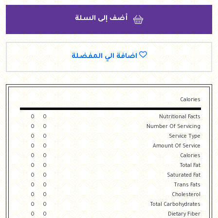
أضف إلى السلة
اضافة الي المفضلة
Calories
0
0
Nutritional Facts
0
0
Number Of Servicing
0
0
Service Type
0
0
Amount Of Service
0
0
Calories
0
0
Total Fat
0
0
Saturated Fat
0
0
Trans Fats
0
0
Cholesterol
0
0
Total Carbohydrates
0
0
Dietary Fiber