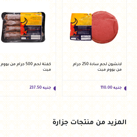
لانشون لحم سادة 250 جرام
كفتة لحم 500 جرام من بووم
من بووم ميت
ميت
جنيه
110.00
جنيه
237.50
المزيد من منتجات جزارة
جنيه
110.00
جنيه
237.50