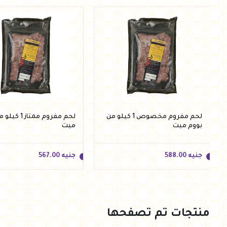
جنيه
310.00
جنيه
315.00
أضف للسلة
أضف للسلة
لحم مفروم مخصوص 1 كيلو من
لحم مفروم ممتاز
بووم ميت
ميت
جنيه
588.00
جنيه
567.00
منتجات تم تصفحها