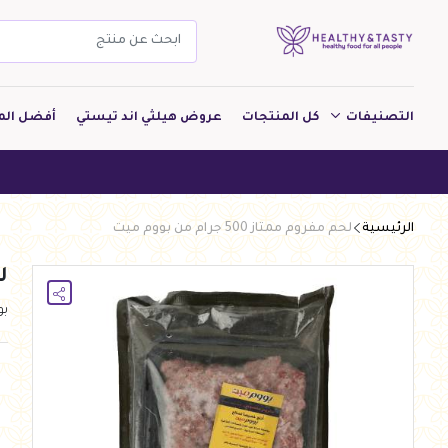
التصنيفات
كل المنتجات
عروض هيلثي اند تيستي
أفضل الم
مشروبات
هيلثي اند 
مخبوزات
الرئيسية
لحم مفروم ممتاز 500 جرام من بووم ميت
معجنات Pastry
لح
بقالة
ب
ألبان
بارات طاقة
دواجن