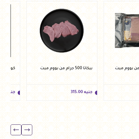
أضف للسلة
أضف للسلة
بيكاتا 500 جرام من بووم ميت
كولاته 500 جرام من بووم ميت
جنيه
315.00
جنيه
.00