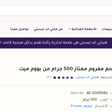
بيعات
الأنظمة الغذائية
عن هلثي اند تيستي
تواصل معنا
كيتو
تيستي هي علامة تجارية رائدة تقدم بدائل صحية لآلاف العملاء في الد
منخفض الكربوهيدرات
منخفض البروتين
م مفروم ممتاز 500 جرام من بووم ميت
النباتين
هيلثي اند تيستى
واستطة
( 1)
النظام النباتي
Item No :
AE-00015682
الوزن :
500 جرام
الأقسام :
مجمد Frozen