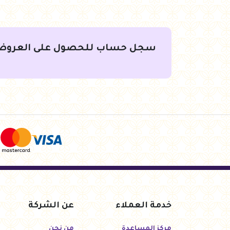
جنيه
588.00
جنيه
567.00
أضف للسلة
أضف للسلة
سجل حساب للحصول على العروض
خدمة العملاء
عن الشركة
مركز المساعدة
من نحن