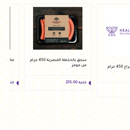
جنيه
315.00
جنيه
.00
للسلة
أضف للسلة
سجق بالخلطة المصرية 450 جرام
مكعبات لحم 450 جر
من مومز
لانشون طبيعي فراخ 450 جرام
جنيه
235.00
جنيه
.00
جنيه
235.00
جنيه
.00