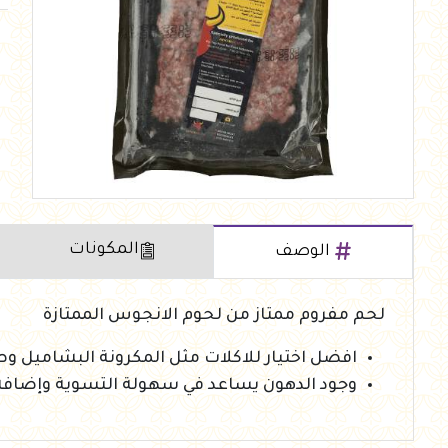
العروض Offers
جزارة
رايس كيك Rice cake
هيلثي كولا
المكونات
الوصف
لحم مفروم ممتاز من لحوم الانجوس الممتازة
افضل اختيار للاكلات مثل المكرونة البشاميل وص
وجود الدهون يساعد في سهولة التسوية وإضاف