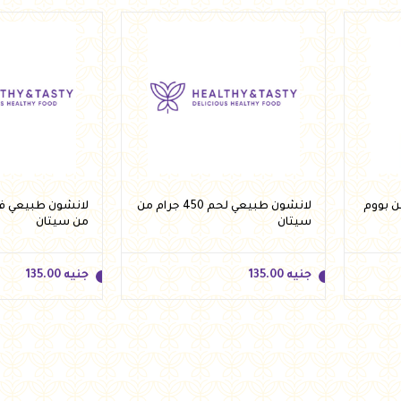
جنيه
315.00
جنيه
315.00
أضف للسلة
أضف 
 1 كيلو من بووم
لانشون طبيعي لحم 450 جرام من
سيتان
من سيتان
جنيه
135.00
جنيه
135.00