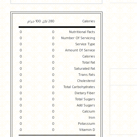
Calories
280 لكل 100 جرام
0
0
Nutritional Facts
0
0
Number Of Servicing
0
0
Service Type
0
0
Amount Of Service
0
0
Calories
0
0
Total Fat
0
0
Saturated Fat
0
0
Trans Fats
0
0
Cholesterol
0
0
Total Carbohydrates
0
0
Dietary Fiber
0
0
Total Sugars
0
0
Add Sugars
0
0
Calcium
0
0
Iron
0
0
Potassium
0
0
Vitamin D