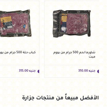
أضف للسلة
أضف للسلة
شاورما لحم 500 جرام من بووم
كباب حلة 500 جرام من بووم ميت
ميت
جنيه
310.00
جنيه
315.00
الأفضل مبيعاً من منتجات جزارة