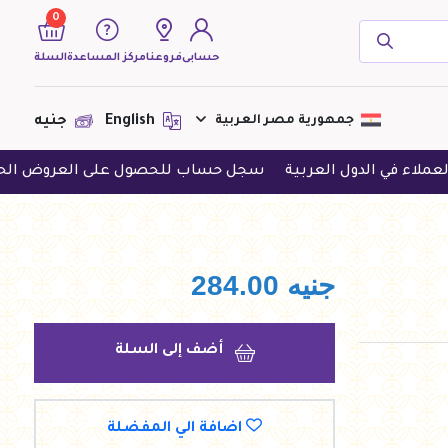
0
حسابى
فروعنا
مركز المساعدة
السلة
( 0 منتجات )
جمهورية مصر العربية
English
جنيه
ول العربية
سجل حساب للحصول على العروض الحصرية
حمل 
لا يوجد منتجات لعرضها فى الوقت
الحالى
جنيه
284.00
أضف إلى السلة
اضافة الي المفضلة