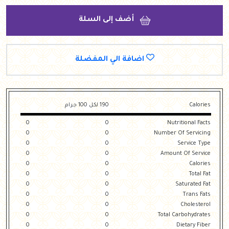
أضف إلى السلة
اضافة الي المفضلة
Calories
190 لكل 100 جرام
0
0
Nutritional Facts
0
0
Number Of Servicing
0
0
Service Type
0
0
Amount Of Service
0
0
Calories
0
0
Total Fat
0
0
Saturated Fat
0
0
Trans Fats
0
0
Cholesterol
0
0
Total Carbohydrates
0
0
Dietary Fiber