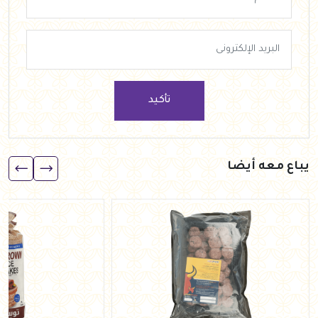
تأكيد
يباع معه أيضا