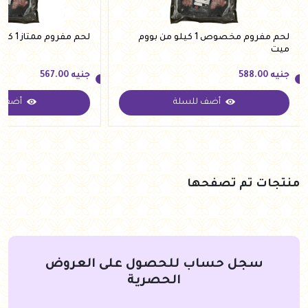
لحم مفروم مخصوص 1 كيلو من بووم
لحم مفروم ممتاز 1 كيلو من بووم ميت
ميت
جنيه
588.00
جنيه
567.00
أضف للسلة
أضف ل
جنيه
588.00
جنيه
567.00
منتجات تم تصفحها
سجل حساب للحصول على العروض
الحصرية