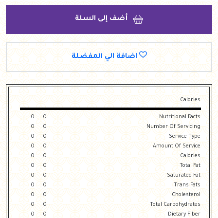
أضف إلى السلة
اضافة الي المفضلة
Calories
0
0
Nutritional Facts
0
0
Number Of Servicing
0
0
Service Type
0
0
Amount Of Service
0
0
Calories
0
0
Total Fat
0
0
Saturated Fat
0
0
Trans Fats
0
0
Cholesterol
0
0
Total Carbohydrates
0
0
Dietary Fiber