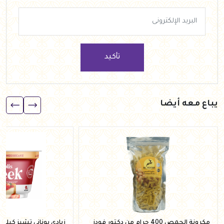
تأكيد
يباع معه أيضا
مكرونة الحمص 400 جرام من دكتور فودز