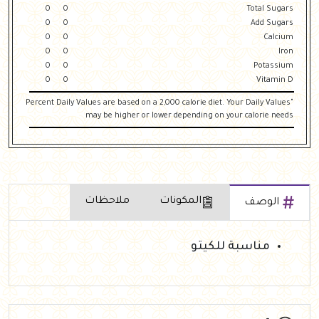
0
0
Total Sugars
0
0
Add Sugars
0
0
Calcium
0
0
Iron
0
0
Potassium
0
0
Vitamin D
"Percent Daily Values are based on a 2,000 calorie diet. Your Daily Values
may be higher or lower depending on your calorie needs
المكونات
ملاحظات
الوصف
مناسبة للكيتو