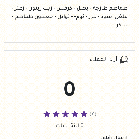
طماطم طازجة - بصل - كرفس - زيت زيتون - زعتر -
فلفل اسود - جزر - ثوم- - توابل - معجون طماطم -
سكر
آراء العملاء
0
( 0)
0 التقييمات
إرسال رأيك.