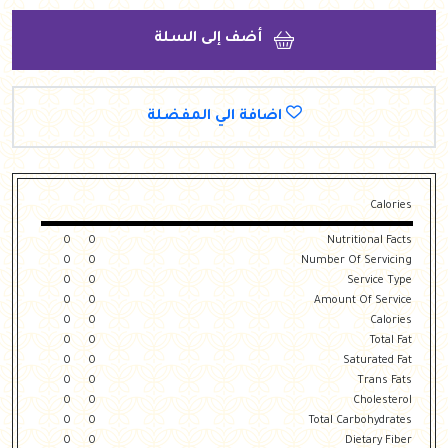
أضف إلى السلة
اضافة الي المفضلة
Calories
0
0
Nutritional Facts
0
0
Number Of Servicing
0
0
Service Type
0
0
Amount Of Service
0
0
Calories
0
0
Total Fat
0
0
Saturated Fat
0
0
Trans Fats
0
0
Cholesterol
0
0
Total Carbohydrates
0
0
Dietary Fiber