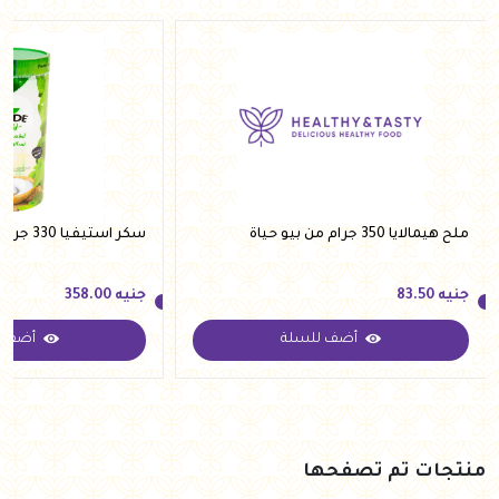
ملح هيمالايا 350 جرام من بيو حياة
سكر استيفيا 330 جرام من فيردي
جنيه
83.50
جنيه
358.00
أضف للسلة
أضف ل
جنيه
83.50
جنيه
358.00
منتجات تم تصفحها