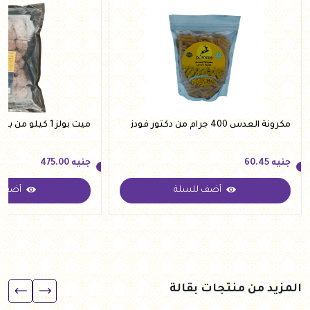
مكرونة العدس 400 جرام من دكتور فودز
ميت بولز 1 كيلو من بووم ميت
جنيه
60.45
جنيه
475.00
أضف للسلة
أضف ل
جنيه
60.45
جنيه
475.00
المزيد من منتجات بقالة