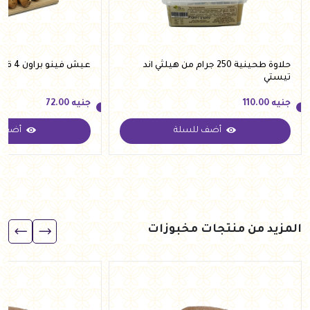
حلاوة طحينية 250 جرام من هيلثي اند
عيش فينو براون 4 قطع من فلوريل
تيستي
جنيه
110.00
جنيه
72.00
أضف للسلة
أضف ل
جنيه
110.00
جنيه
72.00
المزيد من منتجات مخبوزات