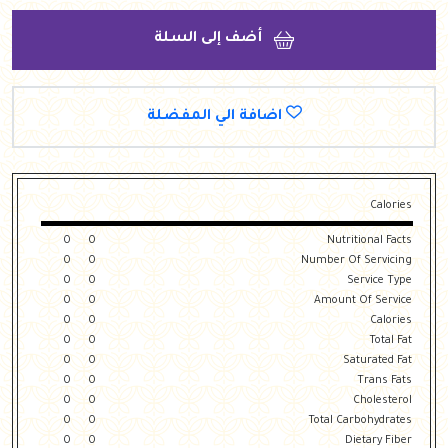
أضف إلى السلة
اضافة الي المفضلة
Calories
0
0
Nutritional Facts
0
0
Number Of Servicing
0
0
Service Type
0
0
Amount Of Service
0
0
Calories
0
0
Total Fat
0
0
Saturated Fat
0
0
Trans Fats
0
0
Cholesterol
0
0
Total Carbohydrates
0
0
Dietary Fiber