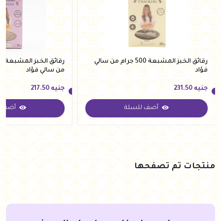
رقائق الخبز المشبعة 500 جرام من سالي
فؤاد
من سالي فؤاد
جنيه
231.50
جنيه
217.50
أضف للسلة
أضف ل
جنيه
231.50
جنيه
217.50
منتجات تم تصفحها