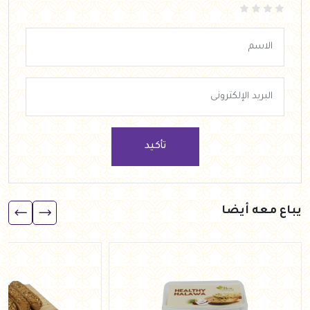
تأكيد
يباع معه أيضا