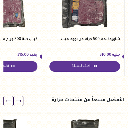
شاورما لحم 500 جرام من بووم ميت
كباب حلة 500 جرام من بووم ميت
جنيه
310.00
جنيه
315.00
أضف للسلة
أضف ل
جنيه
310.00
جنيه
315.00
الأفضل مبيعاً من منتجات جزارة