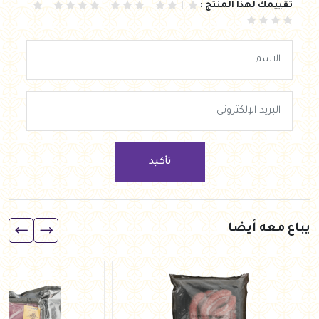
تقييمك لهذا المنتج :
تأكيد
يباع معه أيضا