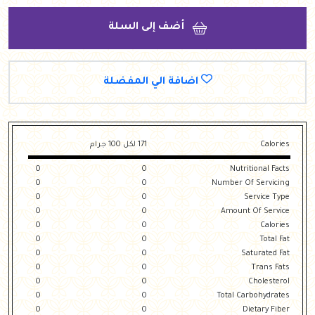
أضف إلى السلة
اضافة الي المفضلة
Calories
171 لكل 100 جرام
0
0
Nutritional Facts
0
0
Number Of Servicing
0
0
Service Type
0
0
Amount Of Service
0
0
Calories
0
0
Total Fat
0
0
Saturated Fat
0
0
Trans Fats
0
0
Cholesterol
0
0
Total Carbohydrates
0
0
Dietary Fiber