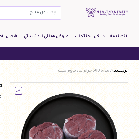
التصنيفات
كل المنتجات
عروض هيلثي اند تيستي
أفضل الم
مشروبات
هيلثي اند 
مخبوزات
الرئيسية
موزة 500 جرام من بووم ميت
معجنات Pastry
موزة
بقالة
ب
ألبان
بارات طاقة
دواجن