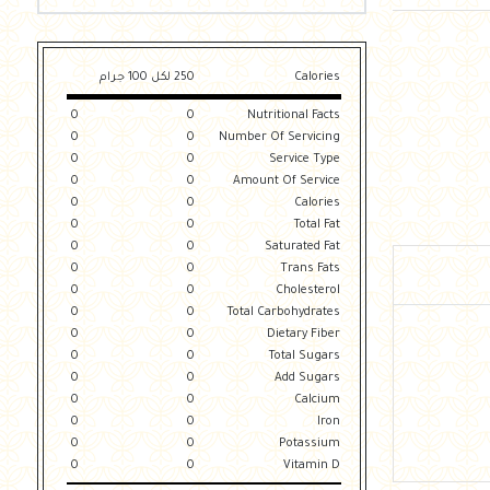
Calories
250 لكل 100 جرام
0
0
Nutritional Facts
0
0
Number Of Servicing
0
0
Service Type
0
0
Amount Of Service
0
0
Calories
0
0
Total Fat
0
0
Saturated Fat
0
0
Trans Fats
0
0
Cholesterol
0
0
Total Carbohydrates
0
0
Dietary Fiber
0
0
Total Sugars
0
0
Add Sugars
0
0
Calcium
0
0
Iron
0
0
Potassium
0
0
Vitamin D