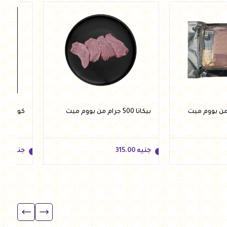
أضف للسلة
أضف للسلة
بيكاتا 500 جرام من بووم ميت
كولاته 500 جرام من بووم ميت
جنيه
315.00
جنيه
.00