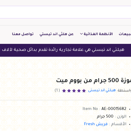
بيعات
الأنظمة الغذائية
عن هلثي اند تيستي
تواصل معنا
كيتو
تيستي هي علامة تجارية رائدة تقدم بدائل صحية لآلاف العملاء في ال
منخفض الكربوهيدرات
منخفض البروتين
 500 جرام من بووم ميت
النباتين
هيلثي اند تيستى
واستطة
( 1)
النظام النباتي
Item No :
AE-00015682
الوزن :
500 جرام
الأقسام :
فريش Fresh