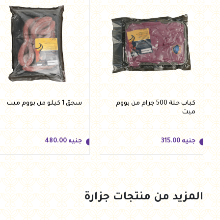
كباب حلة 500 جرام من بووم
سجق 1 كيلو من بووم ميت
ميت
جنيه
315.00
جنيه
480.00
المزيد من منتجات جزارة
جنيه
315.00
جنيه
480.00