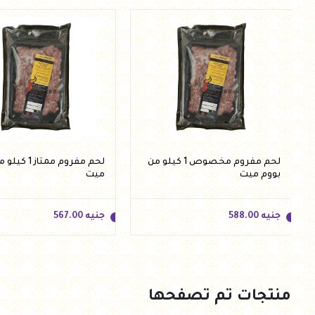
جنيه
310.00
جنيه
315.00
أضف للسلة
أضف للسلة
لحم مفروم مخصوص 1 كيلو من
لحم مفروم ممتاز
بووم ميت
ميت
جنيه
588.00
جنيه
567.00
منتجات تم تصفحها