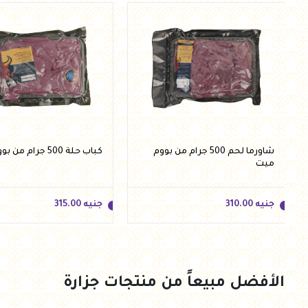
أضف للسلة
أضف للسلة
شاورما لحم 500 جرام من بووم
كباب حلة 500 جرام من بووم ميت
ميت
جنيه
310.00
جنيه
315.00
الأفضل مبيعاً من منتجات جزارة