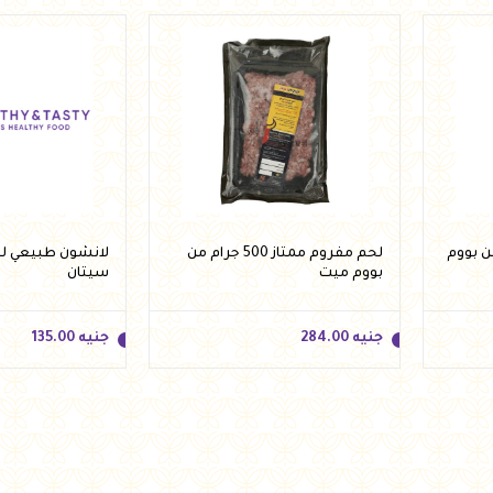
جنيه
315.00
جنيه
315.00
أضف للسلة
أضف 
 1 كيلو من بووم
لحم مفروم ممتاز 500 جرام من
بووم ميت
سيتان
جنيه
284.00
جنيه
135.00