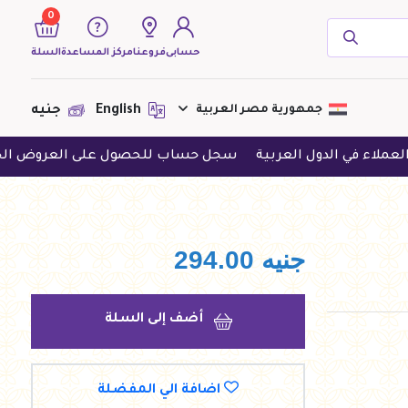
0
حسابى
فروعنا
مركز المساعدة
السلة
( 0 منتجات )
جمهورية مصر العربية
English
جنيه
دول العربية
سجل حساب للحصول على العروض الحصرية
حمل
لا يوجد منتجات لعرضها فى الوقت
الحالى
جنيه
294.00
أضف إلى السلة
اضافة الي المفضلة