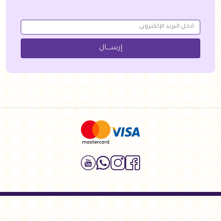
إرســــال