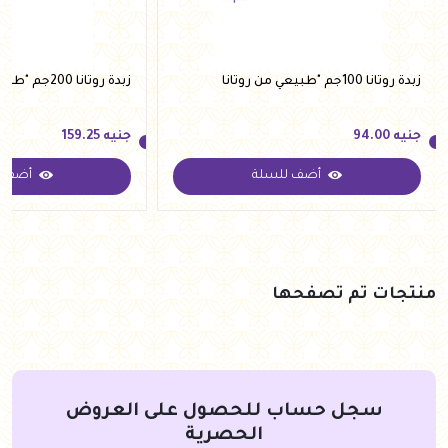
زبدة روتانا 100جم "طبيعي من روتانا
زبدة روتانا 200جم "طبيعي من روتانا
جنيه
94.00
جنيه
159.25
أضف للسلة
أضف ل
جنيه
94.00
جنيه
159.25
منتجات تم تصفحها
سجل حساب للحصول على العروض
الحصرية