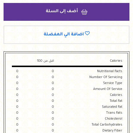
أضف إلى السلة
اضافة الي المفضلة
Calories
اقل من 100
0
0
Nutritional Facts
0
0
Number Of Servicing
0
0
Service Type
0
0
Amount Of Service
0
0
Calories
0
0
Total Fat
0
0
Saturated Fat
0
0
Trans Fats
0
0
Cholesterol
0
0
Total Carbohydrates
0
0
Dietary Fiber