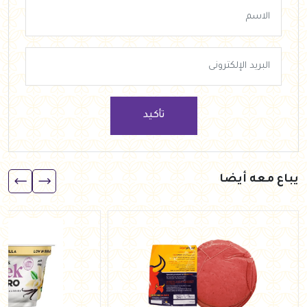
تأكيد
يباع معه أيضا