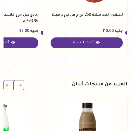
لانشون لحم سادة 250 جرام من بووم ميت
يوبوليس
جنيه
110.00
جنيه
47.00
أضف للسلة
أضف ل
جنيه
110.00
جنيه
47.00
المزيد من منتجات ألبان