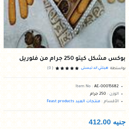
بوكس مشكل كيتو 250 جرام من فلوريل
هيلثي اند تيستى
بواستطة
( 0)
Item No :
AE-00015682
الوزن :
250 جرام
الأقسام :
منتجات العيد Feast products
جنيه
412.00