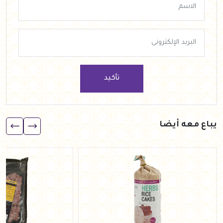
تأكيد
يباع معه أيضا