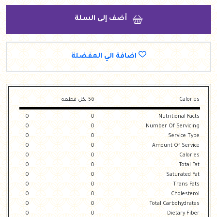
أضف إلى السلة
اضافة الي المفضلة
Calories
56 لكل قطعه
0
0
Nutritional Facts
0
0
Number Of Servicing
0
0
Service Type
0
0
Amount Of Service
0
0
Calories
0
0
Total Fat
0
0
Saturated Fat
0
0
Trans Fats
0
0
Cholesterol
0
0
Total Carbohydrates
0
0
Dietary Fiber