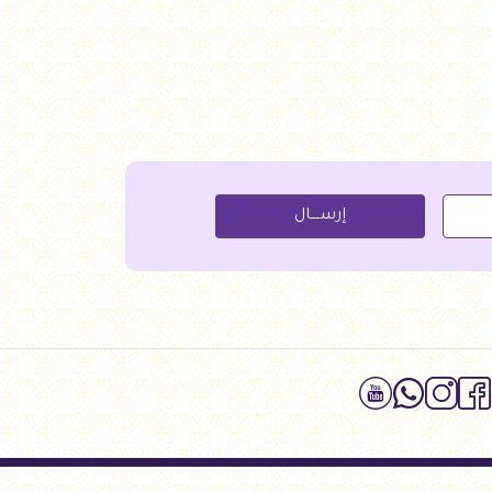
إرســــال