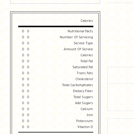
Calories
0
0
Nutritional Facts
0
0
Number Of Servicing
0
0
Service Type
0
0
Amount Of Service
0
0
Calories
0
0
Total Fat
0
0
Saturated Fat
0
0
Trans Fats
0
0
Cholesterol
0
0
Total Carbohydrates
0
0
Dietary Fiber
0
0
Total Sugars
0
0
Add Sugars
0
0
Calcium
0
0
Iron
0
0
Potassium
0
0
Vitamin D