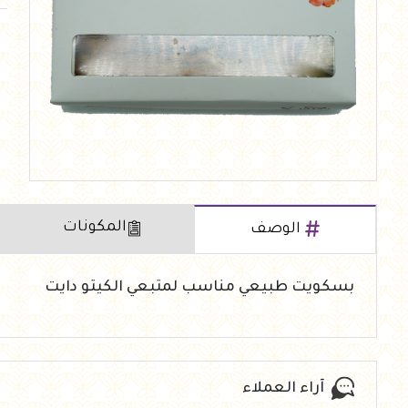
العروض Offers
جزارة
رايس كيك Rice cake
هيلثي كولا
المكونات
الوصف
بسكويت طبيعي مناسب لمتبعي الكيتو دايت
آراء العملاء