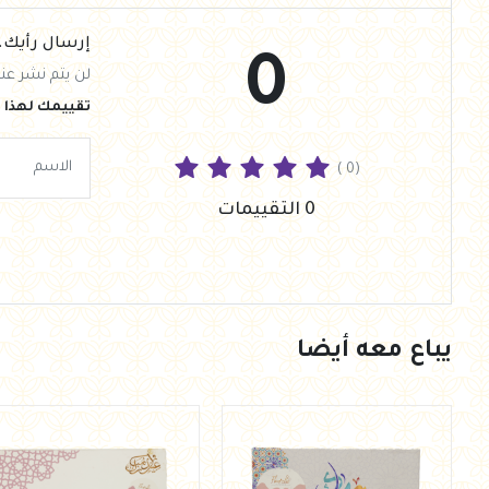
إرسال رأيك.
0
لن يتم نشر عنو
تقييمك لهذا ا
( 0)
0 التقييمات
يباع معه أيضا