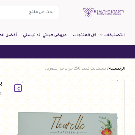
التصنيفات
كل المنتجات
عروض هيلثي اند تيستي
أفضل الم
مشروبات
هيلثي 
مخبوزات
الرئيسية
بسكويت كيتو 250 جرام من فلوريل
معجنات Pastry
بس
بقالة
ب
ألبان
بارات طاقة
دواجن