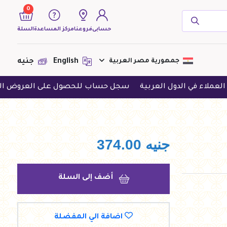
0
حسابى
فروعنا
مركز المساعدة
السلة
( 0 منتجات )
جمهورية مصر العربية
English
جنيه
ي الدول العربية
سجل حساب للحصول على العروض الحصرية
لا يوجد منتجات لعرضها فى الوقت
الحالى
جنيه
374.00
أضف إلى السلة
اضافة الي المفضلة