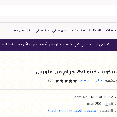
بيعات
الأنظمة الغذائية
عن هلثي اند تيستي
تواصل معنا
كيتو
اند تيستي هي علامة تجارية رائدة تقدم بدائل صحية لآلاف العملاء ف
منخفض الكربوهيدرات
منخفض البروتين
كويت كيتو 250 جرام من فلوريل
النباتين
هيلثي اند تيستى
واستطة
( 0)
النظام النباتي
Item No :
AE-00015682
الوزن :
250 جرام
الأقسام :
منتجات العيد Feast products