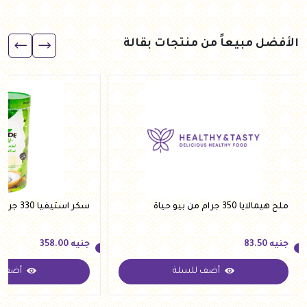
الأفضل مبيعاً من منتجات بقالة
ملح هيمالايا 350 جرام من بيو حياة
سكر استيفيا 330 جرام من فيردي
جنيه
83.50
جنيه
358.00
أضف للسلة
أضف ل
جنيه
83.50
جنيه
358.00