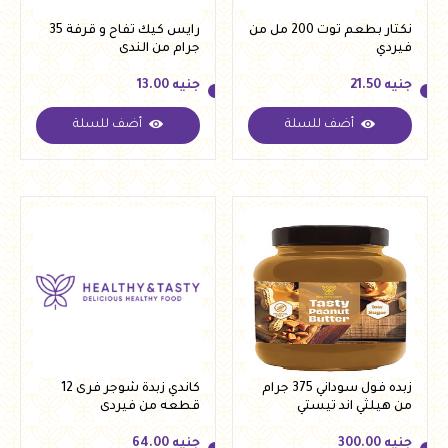
نكتار بطعم توت 200 مل من
رايس كيك تفاح و قرفة 35
فيردي
جرام من الندى
جنيه
21.50
جنيه
13.00
أضف للسلة
أضف للسلة
جنيه
21.50
جنيه
13.00
زبده فول سوداني 375 جرام
كاندي زبدة شوجر فرى 12
من هيلثي اند تيستي
قطعه من فيردى
جنيه
300.00
جنيه
64.00