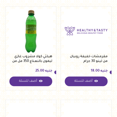
مقرمشات خفيفة روبيان
هيلثي كولا مشروب غازي
من لينو 30 جرام
ليمون بالنعناع 350 مل من
هيلثي اند تيستي
جنيه
18.00
جنيه
25.00
أضف للسلة
أضف للسلة
جنيه
18.00
جنيه
25.00