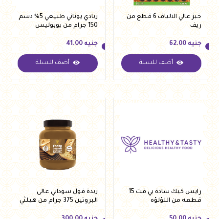
خبز عالي الالياف 6 قطع من
زبادي يوناني طبيعي 5% دسم
ريف
150 جرام من يوبوليس
جنيه
62.00
جنيه
41.00
أضف للسلة
أضف للسلة
جنيه
62.00
جنيه
41.00
رايس كيك سادة بي فت 15
زبدة فول سوداني عالى
قطعه من اللؤلؤه
البروتين 375 جرام من هيلثي
اند تيستي