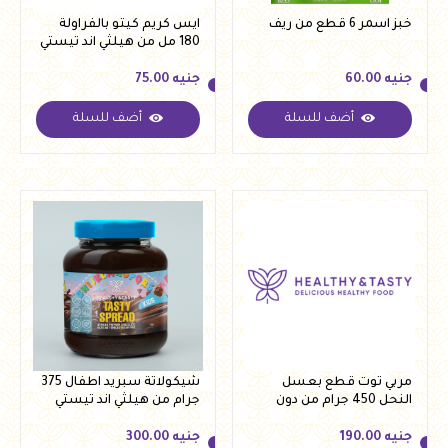
خبز اسمر 6 قطع من ريف
ايس كريم كيتو بالفراولة
180 مل من هيلثي اند تيستي
جنيه
60.00
جنيه
75.00
أضف للسلة
أضف للسلة
جنيه
60.00
جنيه
75.00
مربي توت قطع بعسل
شيكولاتة سبريد اطفال 375
النحل 450 جرام من دون
جرام من هيلثي اند تيستي
لوبيز
جنيه
190.00
جنيه
300.00