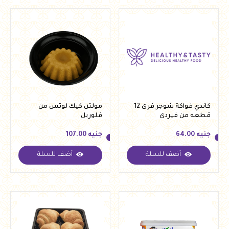
كاندي فواكة شوجر فرى 12
مولتن كيك لوتس من
قطعه من فيردى
فلوريل
جنيه
64.00
جنيه
107.00
أضف للسلة
أضف للسلة
جنيه
64.00
جنيه
107.00