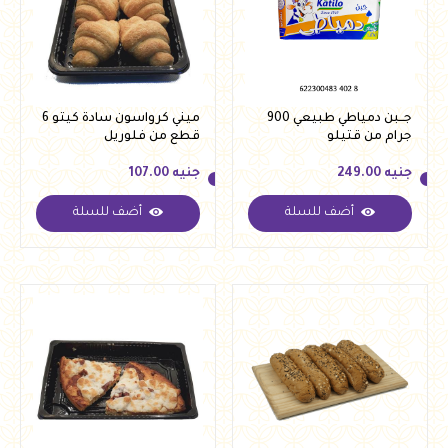
جــبن دمياطي طبيعي 900
ميني كرواسون سادة كيتو 6
جرام من قتيلو
قطع من فلوريل
جنيه
249.00
جنيه
107.00
أضف للسلة
أضف للسلة
جنيه
249.00
جنيه
107.00