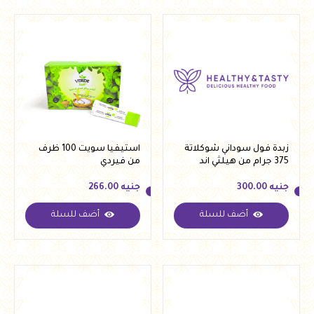
زبدة فول سوداني شوكلاتة
استيفيا سويت 100 ظرف
375 جرام من هيلثي اند
من فيردي
تيستي
جنيه
300.00
جنيه
266.00
أضف للسلة
أضف للسلة
جنيه
300.00
جنيه
266.00