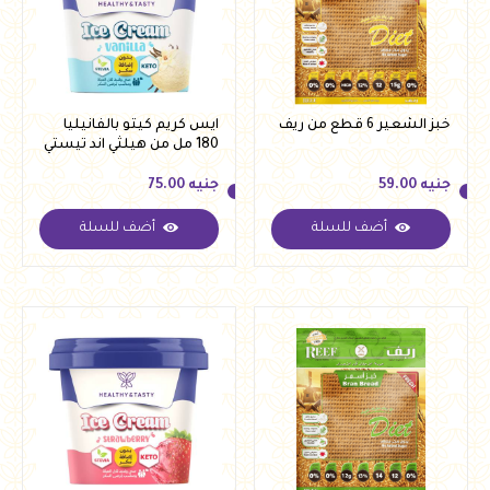
خبز الشعير 6 قطع من ريف
ايس كريم كيتو بالفانيليا
180 مل من هيلثي اند تيستي
جنيه
59.00
جنيه
75.00
أضف للسلة
أضف للسلة
جنيه
59.00
جنيه
75.00