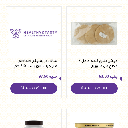
عيش بلدي قمح كامل 3
سالاد دريسينج طماطم
قطع من فلوريل
فنيجرت ناتوريستا 210 جم
جنيه
63.00
جنيه
97.50
أضف للسلة
أضف للسلة
جنيه
63.00
جنيه
97.50