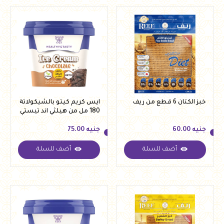
خبز الكتان 6 قطع من ريف
ايس كريم كيتو بالشيكولاتة
180 مل من هيلثي اند تيستي
جنيه
60.00
جنيه
75.00
أضف للسلة
أضف للسلة
جنيه
60.00
جنيه
75.00