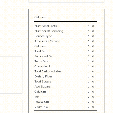
Calories
Nutritional Facts
0
0
Number Of Servicing
0
0
Service Type
0
0
Amount Of Service
0
0
Calories
0
0
Total Fat
0
0
Saturated Fat
0
0
Trans Fats
0
0
Cholesterol
0
0
Total Carbohydrates
0
0
Dietary Fiber
0
0
Total Sugars
0
0
Add Sugars
0
0
Calcium
0
0
Iron
0
0
Potassium
0
0
Vitamin D
0
0