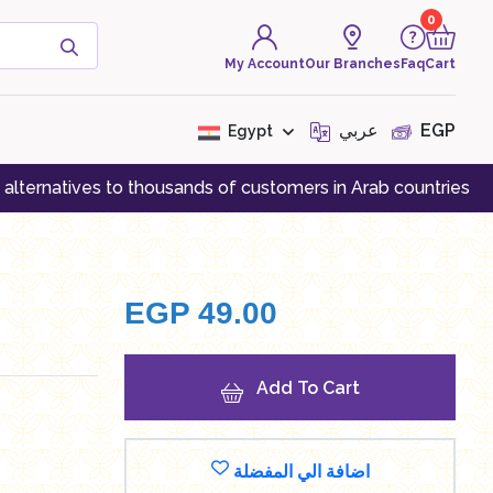
0
My Account
Our Branches
Faq
Cart
( 0 Product )
عربي
EGP
Egypt
tives to thousands of customers in Arab countries
Register
There are no products to
display at the moment
EGP
49.00
Add To Cart
اضافة الي المفضلة