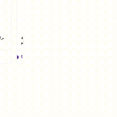
عيش فينو براون 4 قطع من
بروتين بافس جبنة بارميزان 40
برا
فلوريل
جرام من هالو
EGP
18.75
EGP
72.00
EGP
18.75
EGP
72.00
Add to cart
Add to cart