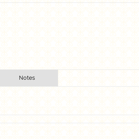
Notes
ب