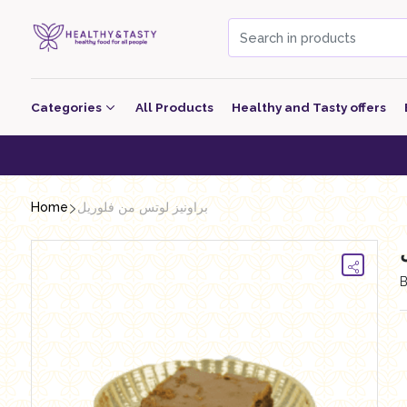
Categories
All Products
Healthy and Tasty offers
Beverage
Heal
Bakery
Home
براونيز لوتس من فلوريل
معجنات Pastry
Grocery
Dairy
Nutritional Energy Bars
Poultry