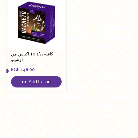
كافيه 5*1 10 اكياس من
اوشيتو
EGP
146.00
Add to cart
EGP
146.00