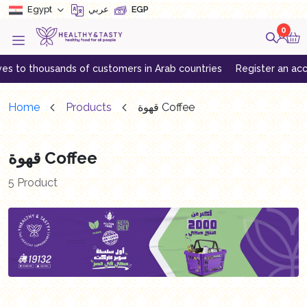
Egypt
عربي
EGP
0
to thousands of customers in Arab countries
Register an account 
Home
Products
قهوة Coffee
قهوة Coffee
5 Product