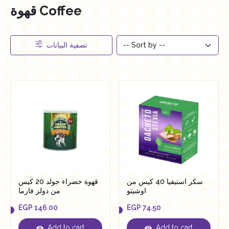
قهوة Coffee
تصفية البيانات
سكر استيفيا 40 كيس من
قهوة خضراء جولد 20 كيس
اوشيتو
من دولز فارما
EGP
146.00
EGP
74.50
Add to cart
Add to cart