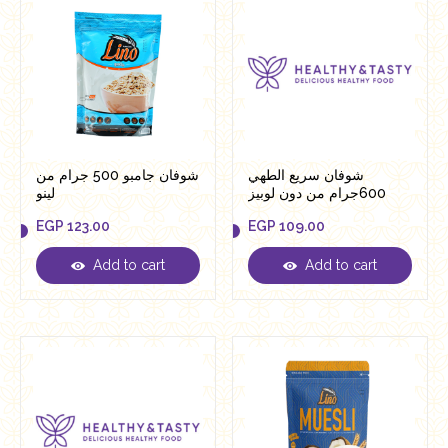
شوفان سريع الطهي
شوفان جامبو 500 جرام من
600جرام من دون لوبيز
لينو
EGP
123.00
EGP
109.00
Add to cart
Add to cart
EGP
123.00
EGP
109.00