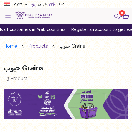
Egypt
EGP
عربي
0
n Arab countries
Register an account to get exclusive offers
D
حبوب Grains
Products
Home
حبوب Grains
63 Product