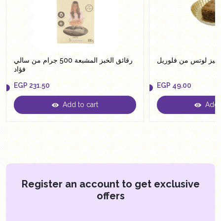
ونيز لوتس من فلوريل
رقائق الخبز المشبعة 500 جرام من سالي
فؤاد
EGP
231.50
EGP
49.00
Add to cart
Add t
EGP
231.50
EGP
49.00
Register an account to get exclusive
offers