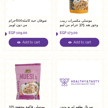
موسلي مكسرات زبيب
شوفان حبة كاملة600جرام
وجوز هند 375 جرام من لينو
من دون لوبيز
EGP
109.00
EGP
173.00
Add to cart
Add to cart
EGP
109.00
EGP
173.00
سريال بطعم اوريو بدون
موسلي فاكهة مجففة 375