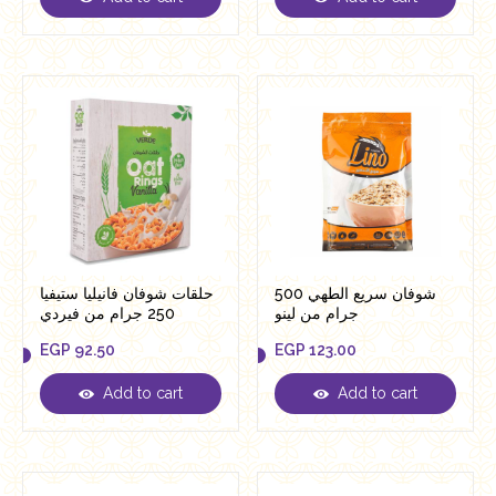
EGP
92.50
EGP
92.50
شوفان سريع الطهي 500
حلقات شوفان فانيليا ستيفيا
جرام من لينو
250 جرام من فيردي
EGP
92.50
EGP
123.00
Add to cart
Add to cart
EGP
92.50
EGP
123.00