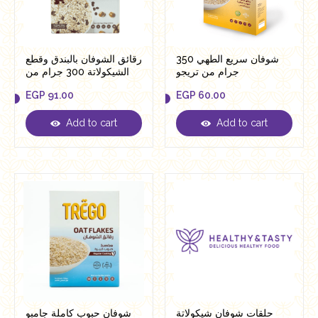
شوفان سريع الطهي 350
رقائق الشوفان بالبندق وقطع
جرام من تريجو
الشيكولاتة 300 جرام من
تريجو
EGP
91.00
EGP
60.00
Add to cart
Add to cart
EGP
91.00
EGP
60.00
حلقات شوفان شيكولاتة
شوفان حبوب كاملة جامبو