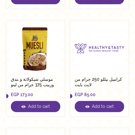
EGP
116.00
EGP
116.00
كراميل بيللو 250 جرام من
موسلي شيكولاتة و بندق
لايت بايت
وزبيب 375 جرام من لينو
EGP
173.00
EGP
85.00
Add to cart
Add to cart
EGP
173.00
EGP
85.00