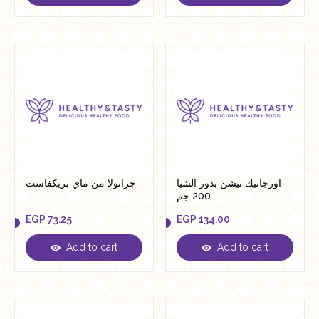
اورجانيك نيشن بذور الشيا
جرانولا من ماي بريكفاست
200 جم
EGP
73.25
EGP
134.00
Add to cart
Add to cart
EGP
73.25
EGP
134.00