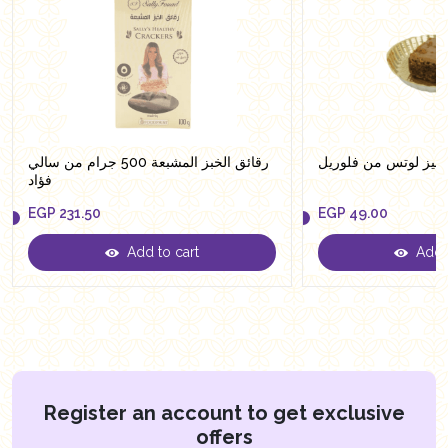
ونيز لوتس من فلوريل
رقائق الخبز المشبعة 500 جرام من سالي
فؤاد
EGP
231.50
EGP
49.00
Add to cart
Add t
EGP
231.50
EGP
49.00
Register an account to get exclusive
offers