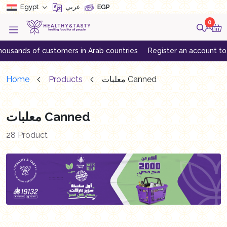
Egypt
عربي
EGP
0
f customers in Arab countries
Register an account to get exclusi
Home
Products
معلبات Canned
معلبات Canned
28 Product