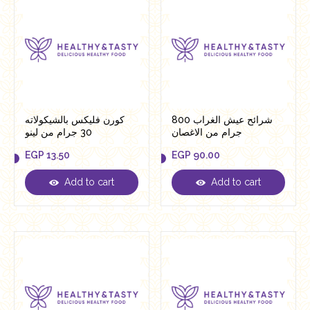
شرائح عيش الغراب 800
كورن فليكس بالشيكولاته
جرام من الاغصان
30 جرام من لينو
EGP
13.50
EGP
90.00
Add to cart
Add to cart
EGP
13.50
EGP
90.00