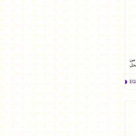
EG
25 جرام من
نحل
EG
EG