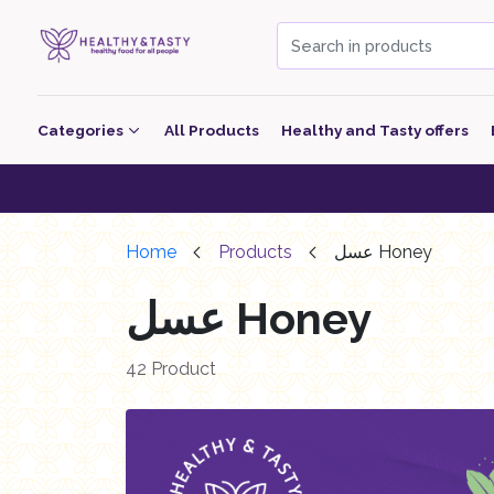
Categories
All Products
Healthy and Tasty offers
Beverage
Healthy & Tast
Bakery
Home
Products
عسل Honey
معجنات Pastry
عسل Honey
Grocery
Dairy
42 Product
Nutritional Energy Bars
Poultry