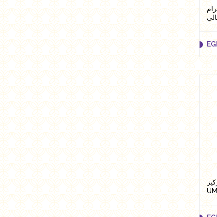
كيز 1123 وزن 250 جرام
الي
EG
EG
جرام تركيز