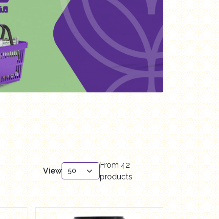
From
42
View
products