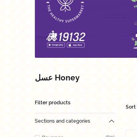
العروض Offers
Butchry
رايس كيك Rice cake
Healthy Cola
عسل Honey
Filter products
Sort
Sections and categories