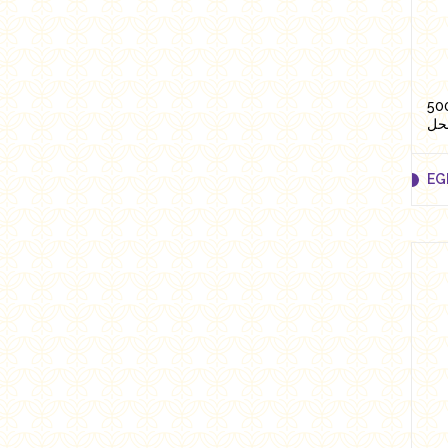
ر جبلي حضرمي يمني 500
نحل
EG
EG