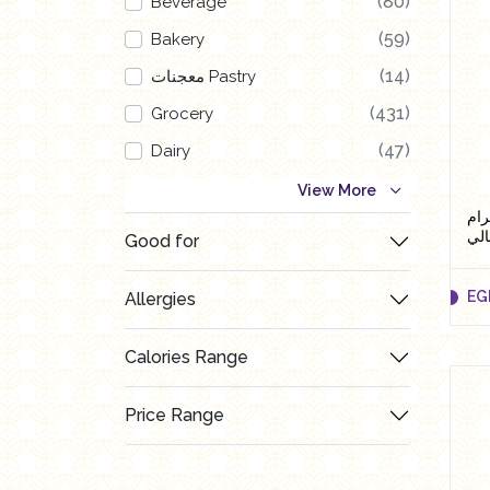
(80)
Beverage
(59)
Bakery
(14)
معجنات Pastry
(431)
Grocery
(47)
Dairy
(123)
Nutritional Energy Bars
View More
كيز 829 وزن 250 جرام
(56)
Poultry
الي
Good for
(1)
العروض Offers
EG
(120)
Allergies
Butchry
(10)
رايس كيك Rice cake
Calories Range
Price Range
EG