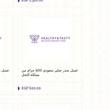
EGP
2,300.00
EGP
2,300.00
Add to cart
عسل سدر جبلي سعودي 500 جرام من
مملكة النحل
EGP
620.00