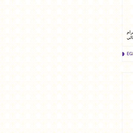
كيز 514 وزن 250 جرام
الي
EG
EG