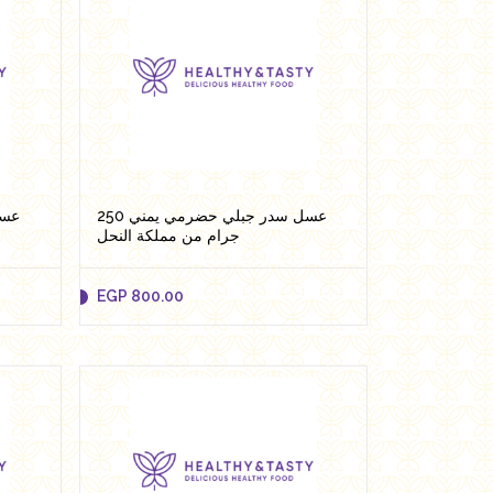
EGP
620.00
Add to cart
عسل سدر جبلي حضرمي يمني 250
جرام من مملكة النحل
EGP
800.00
EGP
800.00