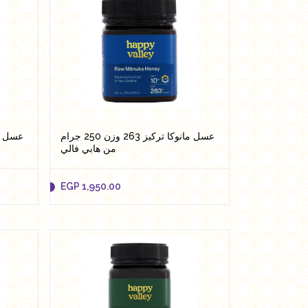
عسل مانوكا تركيز 263 وزن 250 جرام
من هابي فالي
EGP
1,950.00
EGP
1,950.00