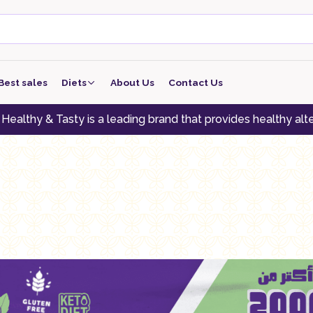
Best sales
Diets
About Us
Contact Us
keto
y is a leading brand that provides healthy alternatives to t
low carb
low protein
Vegan
vegeterian