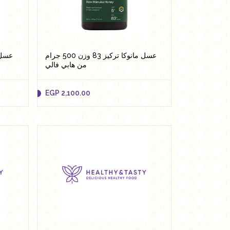
Add to cart
عسل مانوكا تركيز 83 وزن 500 جرام
من هابي فالي
EGP
2,100.00
EGP
2,100.00
Add to cart