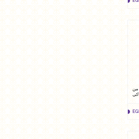
EG
EG
 مانوكا 250 جرام تركيز 18 من
اكى
EG