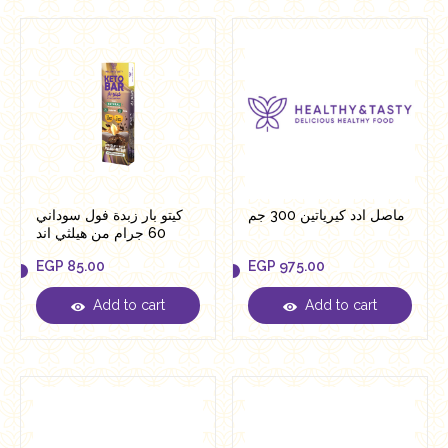
ماصل ادد كيرياتين 300 جم
كيتو بار زبدة فول سوداني
60 جرام من هيلثي اند
تيستي
EGP
85.00
EGP
975.00
Add to cart
Add to cart
EGP
85.00
EGP
975.00