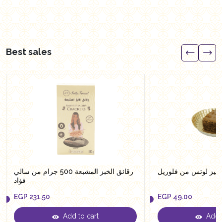
Best sales
ونيز لوتس من فلوريل
رقائق الخبز المشبعة 500 جرام من سالي
فؤاد
EGP
231.50
EGP
49.00
Add to cart
Add t
EGP
231.50
EGP
49.00