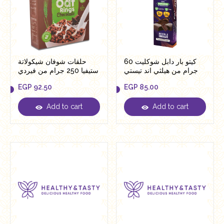
كيتو بار دابل شوكليت 60
حلقات شوفان شيكولاتة
جرام من هيلثي اند تيستي
ستيفيا 250 جرام من فيردي
EGP
92.50
EGP
85.00
Add to cart
Add to cart
EGP
92.50
EGP
85.00