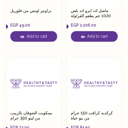
ماصل ادد ايزو ادد بلص
براونيز لوتس من فلوريل
1020 جم بطعم الفراولة
ميلك تشك
EGP
49.00
EGP
2,206.00
Add to cart
Add to cart
EGP
49.00
EGP
2,206.00
كركديه كرافت 150 جرام
بسكويت الشوفان بالزبيب
من بيو حياة
من لينو 350 جرام
EGP
73.00
EGP
83.50