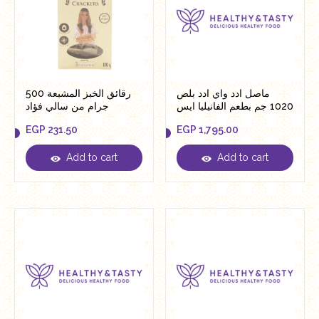
ماصل ادد واي ادد بلص
رقائق الخبز المشبعة 500
1020 جم بطعم الفانيليا ايس
جرام من سالي فؤاد
كريم
EGP
231.50
EGP
1,795.00
Add to cart
Add to cart
EGP
231.50
EGP
1,795.00