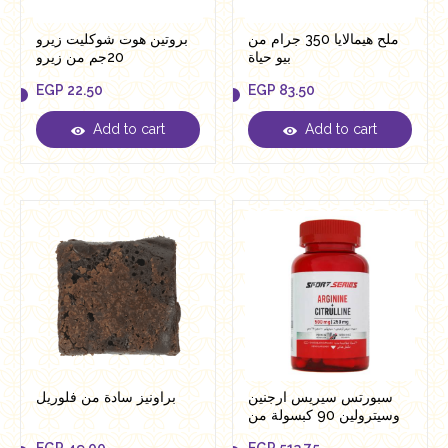
ملح هيمالايا 350 جرام من
بروتين هوت شوكليت زيرو
بيو حياة
20جم من زيرو
EGP
22.50
EGP
83.50
Add to cart
Add to cart
EGP
22.50
EGP
83.50
سبورتس سيريس ارجنين
براونيز سادة من فلوريل
وسيترولين 90 كبسولة من
بيلدنج بلوكس