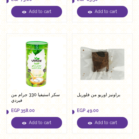
Add to cart
Add to cart
EGP
73.00
EGP
83.50
براونيز اوريو من فلوريل
سكر استيفيا 330 جرام من
فيردي
EGP
358.00
EGP
49.00
Add to cart
Add to cart
EGP
358.00
EGP
49.00