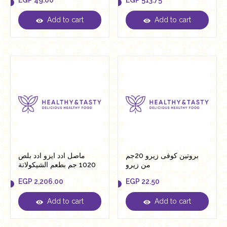
EGP
49.00
EGP
513.75
Add to cart
Add to cart
EGP
49.00
EGP
513.75
بروتين كوفى زيرو 20جم
ماصل ادد ايزو ادد بلص
من زيرو
1020 جم بطعم الشيكولاتة
ايس كريم
EGP
2,206.00
EGP
22.50
Add to cart
Add to cart
EGP
2,206.00
EGP
22.50