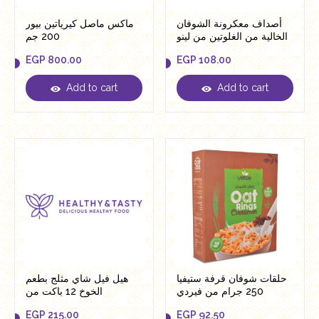
أصداف معكرونة الشوفان
ماكس ماصل كيرياتين بيور
الخالية من الغلوتين من لينو
200 جم
250 جرام
EGP
800.00
EGP
108.00
Add to cart
Add to cart
EGP
800.00
EGP
108.00
حلقات شوفان قرفة ستيفيا
هيل فيل شاي مثلج بطعم
250 جرام من فيردي
الخوخ 12 باكت من
التوناهيلث
EGP
215.00
EGP
92.50