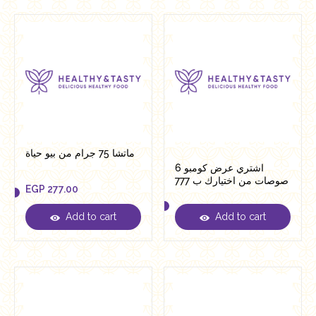
ماتشا 75 جرام من بيو حياة
اشتري عرض كومبو 6
صوصات من اختيارك ب 777
EGP
277.00
جنيه بدلا من 1100 جنية
Add to cart
Add to cart
EGP
277.00