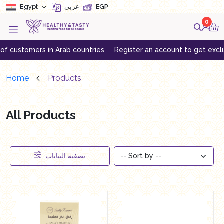
Egypt
EGP
عربي
0
 Arab countries
Register an account to get exclusive offers
Do
Home
Products
All Products
تصفية البيانات