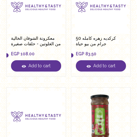
كركديه زهره كامله 50
معكرونة الشوفان الخالية
جرام من بيو حياة
من الغلوتين - حلقات صغيرة
من لينو 250 جرام
EGP
108.00
EGP
83.50
Add to cart
Add to cart
EGP
108.00
EGP
83.50