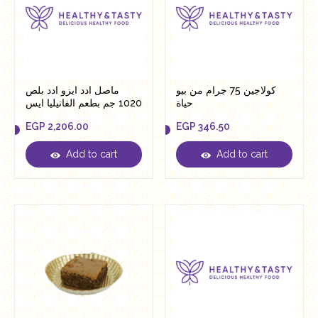
كولاجين 75 جرام من بيو
ماصل ادد ايزو ادد بلص
حياة
1020 جم بطعم الفانيليا ايس
كريم
EGP
2,206.00
EGP
346.50
Add to cart
Add to cart
EGP
2,206.00
EGP
346.50