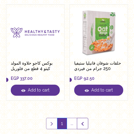
حلقات شوفان فانيليا ستيفيا
بوكس كاجو حلاوة المولد
250 جرام من فيردي
كيتو 4 قطع من فلوريل
EGP
337.00
EGP
92.50
Add to cart
Add to cart
EGP
337.00
EGP
92.50
1
...