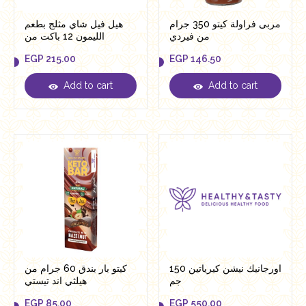
مربى فراولة كيتو 350 جرام
هيل فيل شاي مثلج بطعم
من فيردي
الليمون 12 باكت من
التوناهيلث
EGP
215.00
EGP
146.50
Add to cart
Add to cart
EGP
215.00
EGP
146.50
اورجانيك نيشن كيرياتين 150
كيتو بار بندق 60 جرام من
جم
هيلثي اند تيستي
EGP
85.00
EGP
550.00