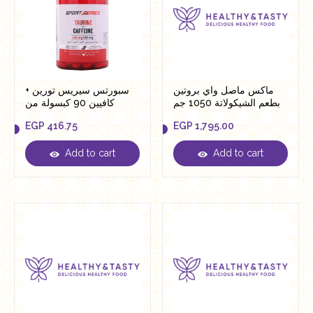
ماكس ماصل واي بروتين
سبورتس سيريس تورين +
بطعم الشيكولاتة 1050 جم
كافيين 90 كبسولة من
بيلدنج بلوكس
EGP
416.75
EGP
1,795.00
Add to cart
Add to cart
EGP
416.75
EGP
1,795.00