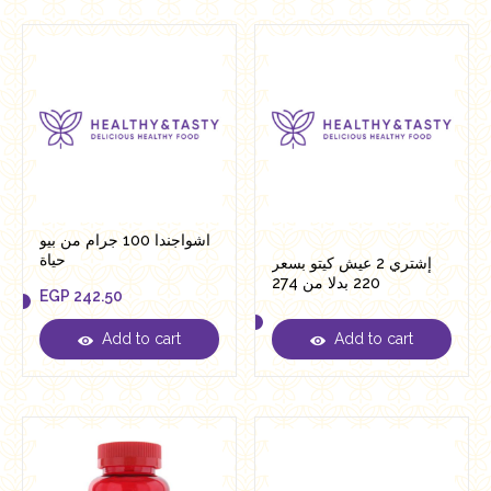
اشواجندا 100 جرام من بيو
حياة
إشتري 2 عيش كيتو بسعر
220 بدلا من 274
EGP
242.50
Add to cart
Add to cart
EGP
242.50