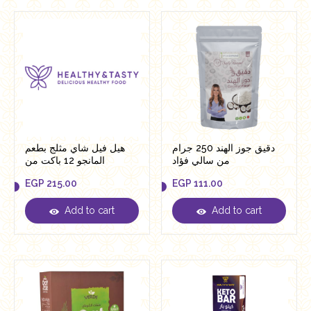
دقيق جوز الهند 250 جرام
هيل فيل شاي مثلج بطعم
من سالي فؤاد
المانجو 12 باكت من
التوناهيلث
EGP
215.00
EGP
111.00
Add to cart
Add to cart
EGP
215.00
EGP
111.00