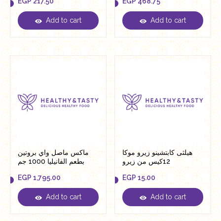
EGP
217.50
EGP
468.75
Add to cart
Add to cart
EGP
217.50
EGP
468.75
هيلثى كابتشينو زيرو موكا
ماكس ماصل واي بروتين
12كيس من زيرو
بطعم الفانيليا 1000 جم
EGP
1,795.00
EGP
15.00
Add to cart
Add to cart
EGP
1,795.00
EGP
15.00