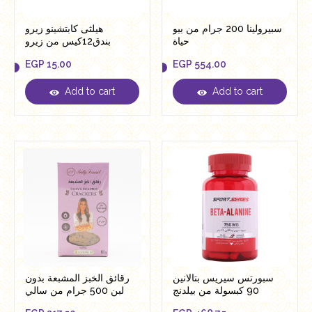
سبيرولينا 200 جرام من بيو
هيلثى كابتشينو زيرو
حياة
بندق12كيس من زيرو
EGP
15.00
EGP
554.00
Add to cart
Add to cart
EGP
15.00
EGP
554.00
سبورتس سيريس بتالانين
رقائق الخبز المشبعة بدون
90 كبسولة من بيلدنج
لبن 500 جرام من سالي
بلوكس
فؤاد