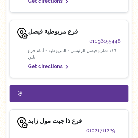
Get directions
فرع مريوطية فيصل
01096155448
١١٦ شارع فيصل الرئيسي - المريوطية - أمام فرع
بلبن
Get directions
فرع ذا جيت مول زايد
01021711229