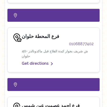
فرع المحطة حلوان
01068877402
40ش شريف بجوار كبدة الفلاح قبل ماكدونالدز -
حلوان
Get directions
فرع احمد عصمت عين شمس