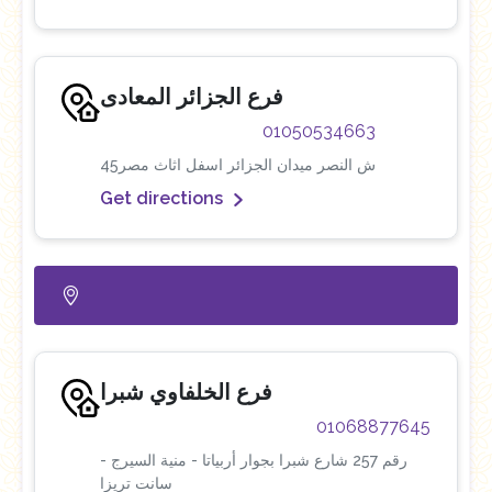
فرع الجزائر المعادى
01050534663
45ش النصر ميدان الجزائر اسفل اثاث مصر
Get directions
فرع الخلفاوي شبرا
01068877645
رقم 257 شارع شبرا بجوار أربياتا - منية السيرج -
سانت تريزا