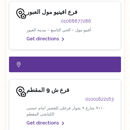
فرع افينيو مول العبور
01068877286
أفنيو مول – الحي التاسع – مدينة العبور
Get directions
فرع ش 9 المقطم
01001822163
٩١١٠ شارع ٩ بجوار فرغلى للعصير امام حسنى
الكبابجى المقطم
Get directions