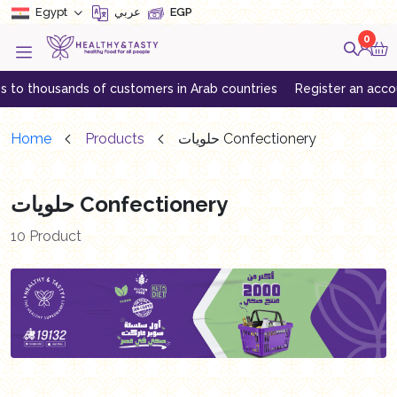
Egypt
عربي
EGP
0
 thousands of customers in Arab countries
Register an account to
Home
Products
حلويات Confectionery
حلويات Confectionery
10 Product