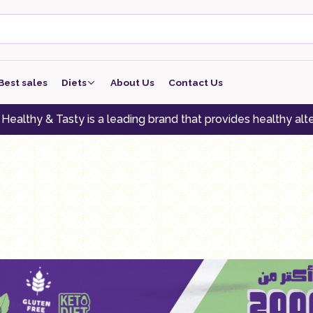
Best sales
Diets
About Us
Contact Us
keto
ty is a leading brand that provides healthy alternatives to 
low carb
low protein
Vegan
vegeterian