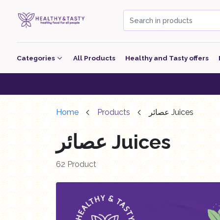
Categories
All Products
Healthy and Tasty offers
Beverage
Healthy & Tas
Bakery
Home
Products
عصائر Juices
معجنات Pastry
عصائر Juices
Grocery
Dairy
62 Product
Nutritional Energy Bars
Poultry