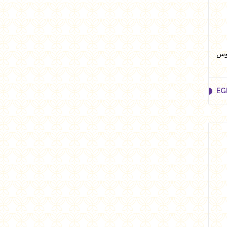
EG
EG