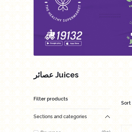
العروض Offers
Butchry
رايس كيك Rice cake
Healthy Cola
عصائر Juices
Filter products
Sort
Sections and categories