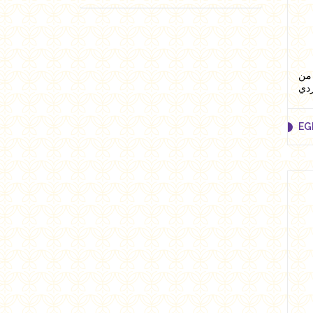
حمر 200 ملل من
دي
EG
EG