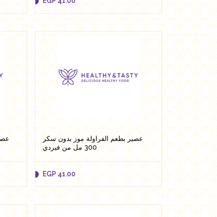
EGP
41.00
EGP
41.00
Add to cart
عصير بطعم الفراولة موز بدون سكر
300 مل من فيردي
EGP
41.00