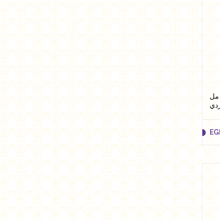
EG
ر بطعم التفاح بدون سكر 300 مل
دي
EG
EG