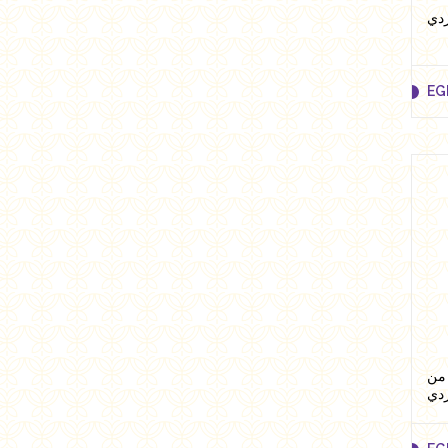
EG
EG
ر 75 جرام من
دي