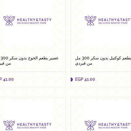
عصير بطعم كوكتيل بدون سكر 300 مل
عصي
من فيردي
من فير
P
41.00
EGP
41.00
P
41.00
EGP
41.00