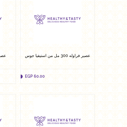
EGP
41.00
Add to cart
عصير فراوله 300 مل من استيفيا جوس
عصير
EGP
60.00
EGP
60.00