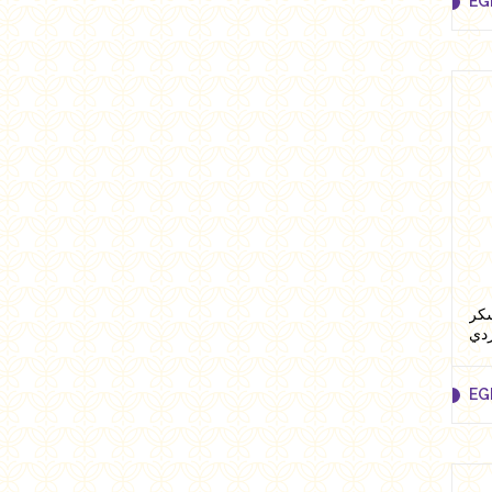
EG
EG
سكر
EG