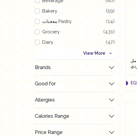
(80)
Beverage
(59)
Bakery
(14)
معجنات Pastry
(431)
Grocery
(47)
Dairy
(123)
Nutritional Energy Bars
View More
ر بطعم الخوخ بدون سكر 300 مل
(56)
Poultry
دي
Brands
(1)
العروض Offers
EG
(120)
Good for
Butchry
(10)
رايس كيك Rice cake
Allergies
Calories Range
EG
Price Range