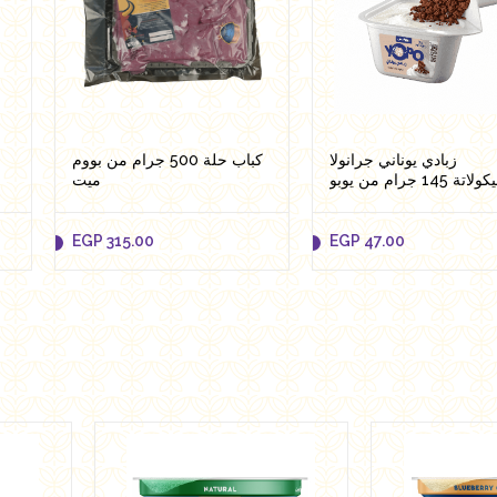
زبادي يوناني جرانولا
كباب حلة 500 جرام من بووم
ة 145 جرام من يوبو
ميت
EGP
315.00
EGP
47.00
EGP
315.00
EGP
47.00
Add to cart
Add to cart