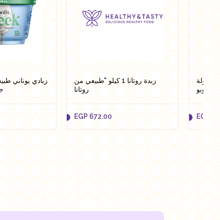
لفراولة
زبدة روتانا 1 كيلو "طبيعي من
روتانا
ج
EGP
672.00
EGP
47
EGP
672.00
EGP
47
to cart
Add to cart