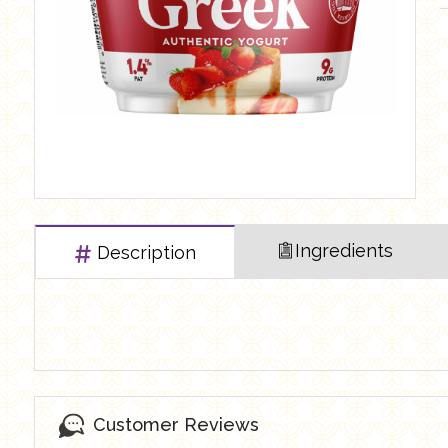
العروض Offers
Butchry
رايس كيك Rice cake
Healthy Cola
Ingredients
Description
Customer Reviews