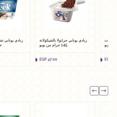
لمكسرات
زبادي يوناني جرانولا بالشيكولاتة
145 جرام من يوبو
ج
EGP
47.00
EGP
47
EGP
47.00
EGP
47
to cart
Add to cart