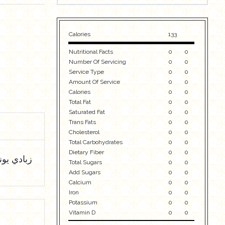
Calories
133
Nutritional Facts
0
0
Number Of Servicing
0
0
Service Type
0
0
Amount Of Service
0
0
Calories
0
0
Total Fat
0
0
Saturated Fat
0
0
Trans Fats
0
0
Cholesterol
0
0
Total Carbohydrates
0
0
Dietary Fiber
0
0
زبادي يوناني طبيعي ١٠٠٪؜ بقي
Total Sugars
0
0
Add Sugars
0
0
Calcium
0
0
Iron
0
0
Potassium
0
0
Vitamin D
0
0