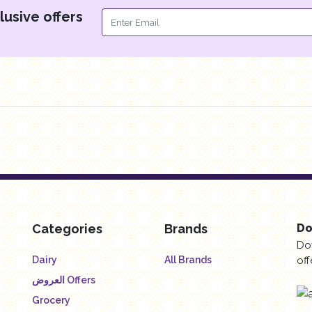
lusive offers
Categories
Brands
Do
Do
Dairy
All Brands
off
العروض Offers
Grocery