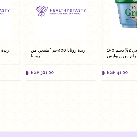
زبادي يوناني طبيعي 2% دسم 150
زبدة روتانا 400جم "طبيعي من
رام من يوبوليس
روتانا
EGP
301.00
EGP
41.00
EGP
301.00
EGP
41.00
Add to cart
Add 