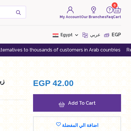
0
My Account
Our Branches
Faq
Cart
( 0 Product )
عربي
EGP
Egypt
 to thousands of customers in Arab countries
Register an a
There are no products to
display at the moment
زبا
EGP
42.00
Add To Cart
اضافة الي المفضلة