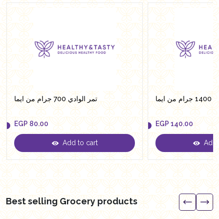
ن ايما
تمر الوادي 700 جرام من ايما
EGP
80.00
EGP
140.00
Add to cart
Add t
EGP
80.00
EGP
140.00
Best selling Grocery products