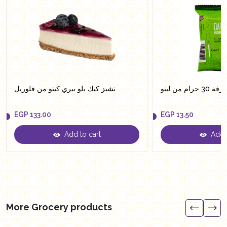
م من لينو
تشيز كيك بلو بيري كيتو من فلوريل
EGP
133.00
EGP
13.50
Add to cart
Add t
EGP
133.00
EGP
13.50
More Grocery products