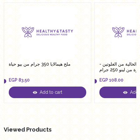
ن الخالية من الغلوتين
ملح هيمالايا 350 جرام من بيو حياة
ن لينو 250 جرام
EGP
83.50
EGP
108.00
Add to cart
Add t
EGP
83.50
EGP
108.00
Viewed Products