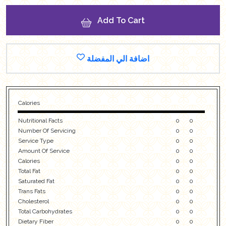
Add To Cart
اضافة الي المفضلة
Calories
Nutritional Facts
0
0
Number Of Servicing
0
0
Service Type
0
0
Amount Of Service
0
0
Calories
0
0
Total Fat
0
0
Saturated Fat
0
0
Trans Fats
0
0
Cholesterol
0
0
Total Carbohydrates
0
0
Dietary Fiber
0
0