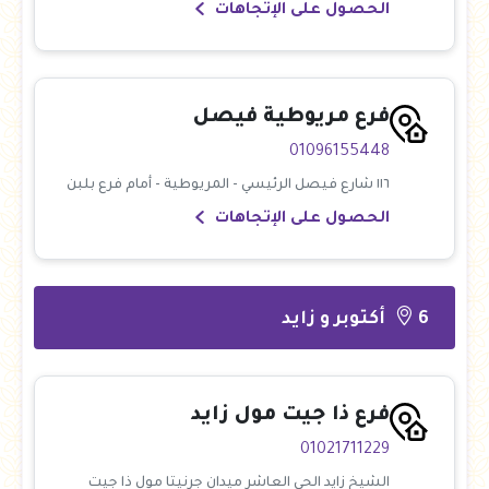
الحصول على الإتجاهات
فرع مريوطية فيصل
01096155448
١١٦ شارع فيصل الرئيسي - المريوطية - أمام فرع بلبن
الحصول على الإتجاهات
6 أكتوبر و زايد
فرع ذا جيت مول زايد
01021711229
الشيخ زايد الحي العاشر ميدان جرنيتا مول ذا جيت