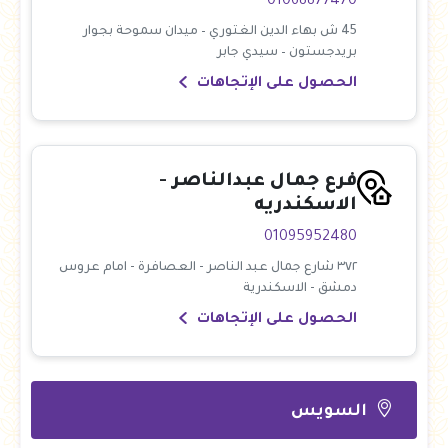
01068877470
45 ش بهاء الدين الغتوري – ميدان سموحة بجوار
بريدجستون – سيدي جابر
الحصول على الإتجاهات
فرع جمال عبدالناصر -
الاسكندريه
01095952480
٣٧٢ شارع جمال عبد الناصر - العصافرة - امام عروس
دمشق - الاسكندرية
الحصول على الإتجاهات
السويس