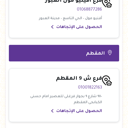
فرع افينيو مول العبور
01068877286
أفنيو مول – الحي التاسع – مدينة العبور
الحصول على الإتجاهات
المقطم
فرع ش 9 المقطم
01001822163
٩١١٠ شارع ٩ بجوار فرغلى للعصير امام حسنى
الكبابجى المقطم
الحصول على الإتجاهات