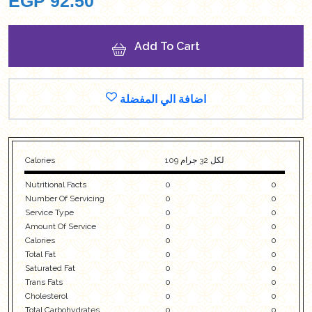
EGP
92.50
Add To Cart
اضافة الي المفضلة
Calories
109 لكل 32 جرام
Nutritional Facts
0
0
Number Of Servicing
0
0
Service Type
0
0
Amount Of Service
0
0
Calories
0
0
Total Fat
0
0
Saturated Fat
0
0
Trans Fats
0
0
Cholesterol
0
0
Total Carbohydrates
0
0