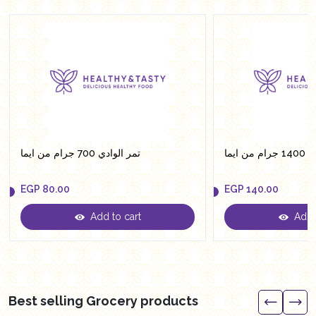
ن ايما
تمر الوادي 700 جرام من ايما
EGP
80.00
EGP
140.00
Add to cart
Add t
EGP
80.00
EGP
140.00
Best selling Grocery products