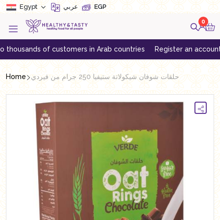
Egypt
عربي
EGP
0
sands of customers in Arab countries
Register an account to get 
Home
حلقات شوفان شيكولاتة ستيفيا 250 جرام من فيردي