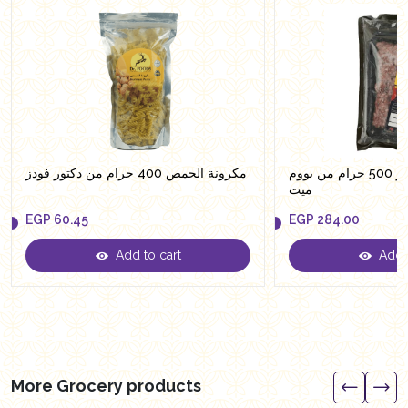
لحم مفروم ممتاز 500 جرام من بووم
مكرونة الحمص 400 جرام من دكتور فودز
ميت
EGP
60.45
EGP
284.00
Add to cart
Add t
EGP
60.45
EGP
284.00
More Grocery products