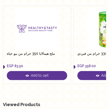
ردي
ملح هيمالايا 350 جرام من بيو حياة
EGP
83.50
EGP
358.00
Add to cart
Add t
EGP
83.50
EGP
358.00
Viewed Products