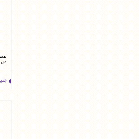
جني
من 
جني
جني