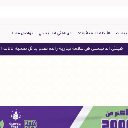
بيعات
الأنظمة الغذائية
عن هلثي اند تيستي
تواصل معنا
كيتو
تي هي علامة تجارية رائدة تقدم بدائل صحية لآلاف العملاء في الدول 
منخفض الكربوهيدرات
منخفض البروتين
النباتين
النظام النباتي