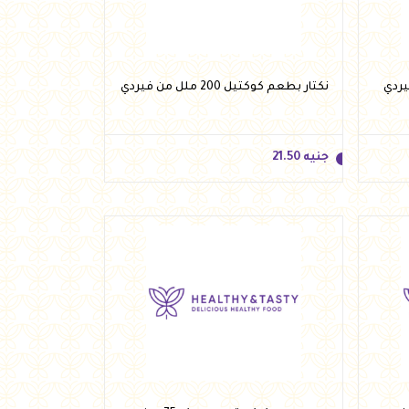
أضف للسلة
نكتار بطعم كوكتيل 200 ملل من فيردي
جنيه
21.50
جنيه
21.50
أضف للسلة