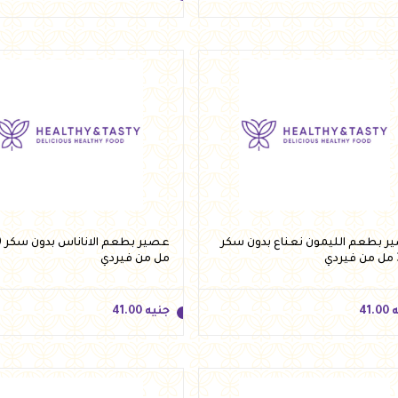
ه
30.00
جنيه
41.00
أضف للسلة
أضف للسلة
 بطعم الليمون نعناع بدون سكر
عصي
ي
مل من فيردي
ه
41.00
جنيه
41.00