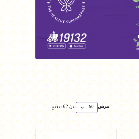
عرض
من
62
منتج