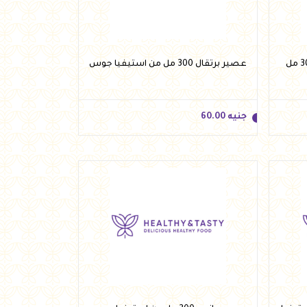
أضف للسلة
عصير بطعم جوافة بدون سكر 300 مل
عصير برتقال 300 مل من استيفيا جوس
جنيه
60.00
جنيه
60.00
أضف للسلة