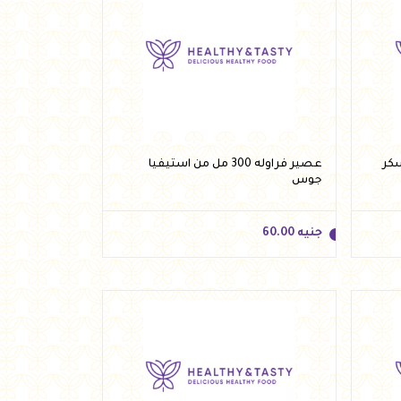
جنيه
41.00
أضف للسلة
سكر
عصير فراوله 300 مل من استيفيا
جوس
جنيه
60.00
جنيه
60.00