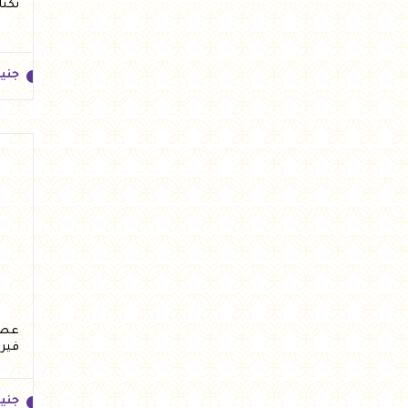
نكتار ب
جني
جني
فير
جني