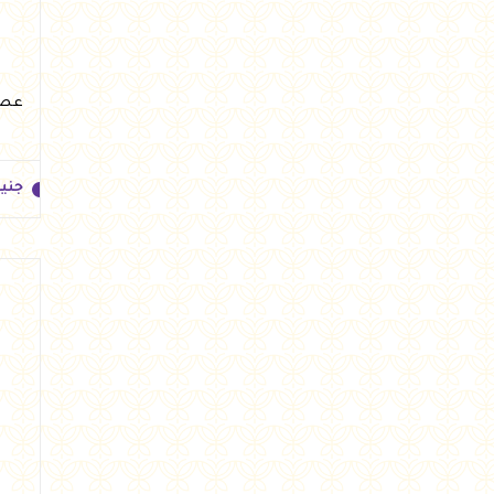
عصير أنا
جني
جني