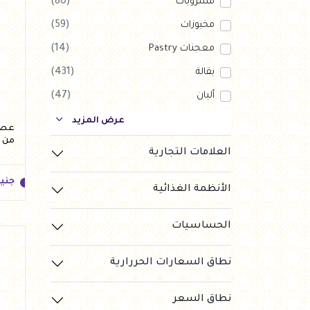
مشروبات
(80)
مخبوزات
(59)
معجنات Pastry
(14)
بقالة
(431)
ألبان
(47)
بارات طاقة
(123)
عرض المزيد
من 
دواجن
(56)
العلامات التجارية
العروض Offers
(1)
جني
الأنظمة الغذائية
جزارة
(120)
رايس كيك Rice cake
(10)
الحساسيات
نطاق السعارات الحررارية
جني
نطاق السعر