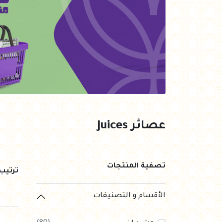
العروض Offers
جزارة
رايس كيك Rice cake
هيلثي كولا
عصائر Juices
تصفية المنتجات
ترتي
الأقسام و التصنيفات