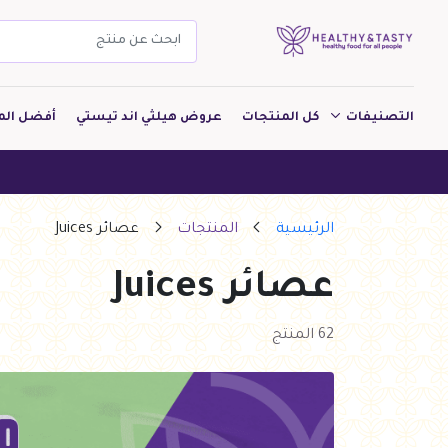
التصنيفات
كل المنتجات
عروض هيلثي اند تيستي
أفضل الم
مشروبات
هيلثي اند تيس
مخبوزات
الرئيسية
المنتجات
عصائر Juices
معجنات Pastry
عصائر Juices
بقالة
ألبان
62 المنتج
بارات طاقة
دواجن