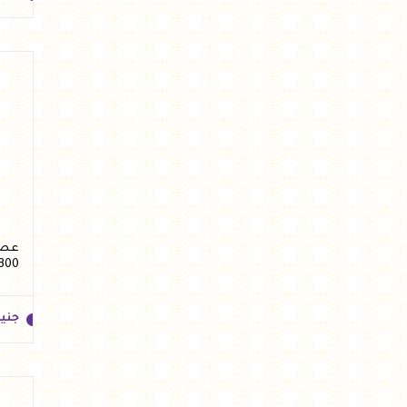
جني
عصير
300 مل من فيرد
جني