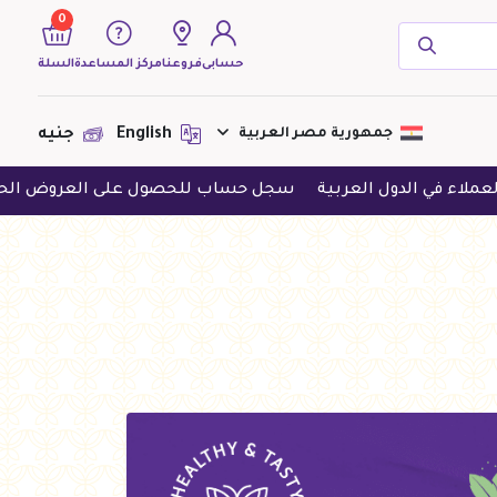
0
حسابى
فروعنا
مركز المساعدة
السلة
( 0 منتجات )
جمهورية مصر العربية
English
جنيه
العربية
سجل حساب للحصول على العروض الحصرية
حمل ال
لا يوجد منتجات لعرضها فى الوقت
الحالى