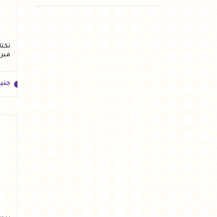
فير
جني
جني