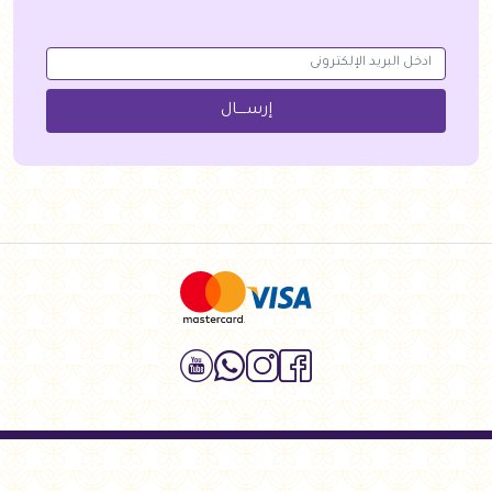
إرســــال